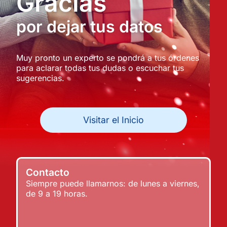
Gracias
por dejar tus datos
Muy pronto un experto se pondrá a tus órdenes
para aclarar todas tus dudas o escuchar tus
sugerencias.​
Visitar el Inicio
Contacto
Siempre puede llamarnos: de lunes a viernes,
de 9 a 19 horas.