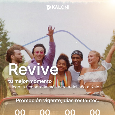
Revive
tu mejor momento
¡Llegó la temporada más barata del año a Kaloni!
Promoción vigente, días restantes:
00
00
00
00