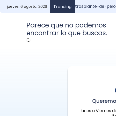
trasplante-de-pelo
Injerto de Pelo Anu
¿Cuánto vale un inj
Anuel y su i
Trending
jueves, 6 agosto, 2026
Parece que no podemos
encontrar lo que buscas.
Queremo
lunes a Viernes d
9 