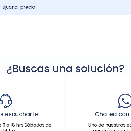
-tijuana-precio
el: Resultados y Recuperación
erto de pelo?: Guía completa
njerto de pelo: Increíble transformación
¿Buscas una solución?
s escucharte
Chatea con 
e 9 a 18 hrs Sábados de
Uno de nuestros es
a 14 hrs
pondrá en conta