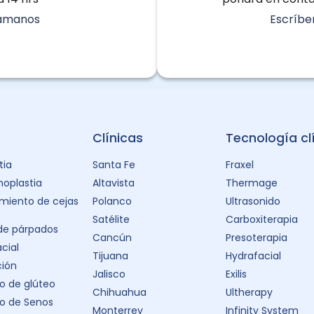
lámanos
Escríbe
Clínicas
Tecnología cl
tia
Santa Fe
Fraxel
oplastia
Altavista
Thermage
miento de cejas
Polanco
Ultrasonido
Satélite
Carboxiterapia
 de párpados
Cancún
Presoterapia
acial
Tijuana
Hydrafacial
ción
Jalisco
Exilis
 de glúteo
Chihuahua
Ultherapy
o de Senos
Monterrey
Infinity System