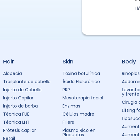
L
Hair
Skin
Body
Alopecia
Toxina botulínica
Rinoplas
Trasplante de cabello
Ácido Hialurónico
Abdomin
Injerto de Cabello
PRP
Levanta
y frente
Injerto Capilar
Mesoterapia facial
Cirugia
Injerto de barba
Enzimas
Lifting f
Técnica FUE
Células madre
Liposuc
Técnica LHT
Fillers
Aumento
Prótesis capilar
Plasma Rico en
Plaquetas
Aument
Retail