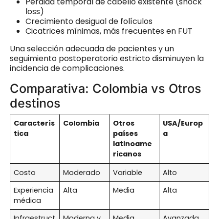
Pérdida temporal de cabello existente (shock
loss)
Crecimiento desigual de folículos
Cicatrices mínimas, más frecuentes en FUT
Una selección adecuada de pacientes y un
seguimiento postoperatorio estricto disminuyen la
incidencia de complicaciones.
Comparativa: Colombia vs Otros
destinos
Caracterís
Colombia
Otros
USA/Europ
tica
países
a
latinoame
ricanos
Costo
Moderado
Variable
Alto
Experiencia
Alta
Media
Alta
médica
Infraestruct
Moderna y
Media
Avanzada