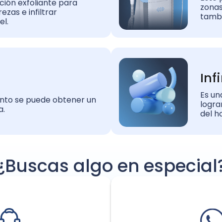
ución exfoliante para
zonas
ezas e infiltrar
tambi
el.
Inf
Es un
nto se puede obtener un
logra
a.
del h
¿Buscas algo en especial