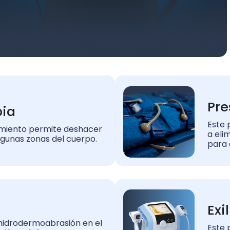
Pre
pia
Este 
imiento permite deshacer
a eli
lgunas zonas del cuerpo.
para
Exil
hidrodermoabrasión en el
Este 