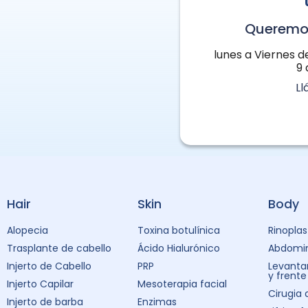
Queremo
lunes a Viernes d
9 
L
Hair
Skin
Body
Alopecia
Toxina botulínica
Rinoplas
Trasplante de cabello
Ácido Hialurónico
Abdomin
Injerto de Cabello
PRP
Levanta
y frente
Injerto Capilar
Mesoterapia facial
Cirugia
Injerto de barba
Enzimas