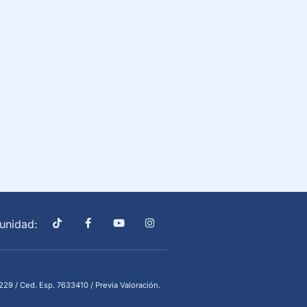
unidad:
29 / Ced. Esp. 7633410 / Previa Valoración.