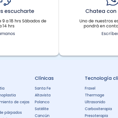
s escucharte
Chatea con 
e 9 a 18 hrs Sábados de
Uno de nuestros es
a 14 hrs
pondrá en conta
lámanos
Escríbe
Clínicas
Tecnología cl
tia
Santa Fe
Fraxel
oplastia
Altavista
Thermage
miento de cejas
Polanco
Ultrasonido
Satélite
Carboxiterapia
 de párpados
Cancún
Presoterapia