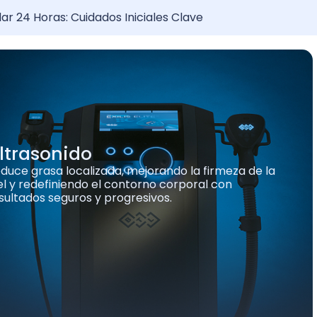
o tricólogo en Monterrey
mportante realizar tu diagnóstico de injerto capilar
ltrasonido
duce grasa localizada, mejorando la firmeza de la
el y redefiniendo el contorno corporal con
sultados seguros y progresivos.