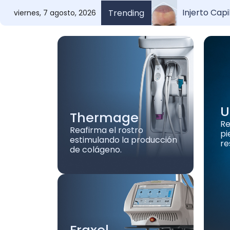
In
Dermatólog
Por qué es i
Trending
viernes, 7 agosto, 2026
U
Thermage
Re
Reafirma el rostro
pi
estimulando la producción
re
de colágeno.