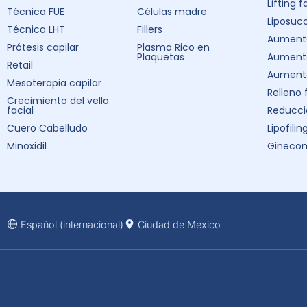
Lifting f
Técnica FUE
Células madre
Liposuc
Técnica LHT
Fillers
Aumento
Prótesis capilar
Plasma Rico en
Plaquetas
Aument
Retail
Aumento
Mesoterapia capilar
Relleno 
Crecimiento del vello
facial
Reducci
Cuero Cabelludo
Lipofilin
Minoxidil
Ginecom
Español (internacional)
Ciudad de México