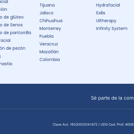
acial
Tijuana
Hydrafacial
ción
Jalisco
Exilis
 de glúteo
Chihuahua
Ultherapy
o de Senos
Monterrey
Infinity System
 de pantorrilla
Puebla
facial
Veracruz
ón de pezón
Mazatlán
g
Colombia
astia
Sé parte de la com
Clave Aut. 183300201A1472 / UDG Ced. Prof. 40082