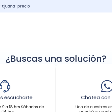
-tijuana-precio
el: Resultados y Recuperación
erto de pelo?: Guía completa
njerto de pelo: Increíble transformación
¿Buscas una solución?
s escucharte
Chatea con 
e 9 a 18 hrs Sábados de
Uno de nuestros es
a 14 hrs
pondrá en conta