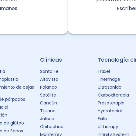
lámanos
Escríbe
Clínicas
Tecnología cl
tia
Santa Fe
Fraxel
oplastia
Altavista
Thermage
miento de cejas
Polanco
Ultrasonido
Satélite
Carboxiterapia
 de párpados
Cancún
Presoterapia
acial
Tijuana
Hydrafacial
ción
Jalisco
Exilis
 de glúteo
Chihuahua
Ultherapy
o de Senos
Monterrey
Infinity System