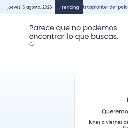
trasplante-de-pelo
Injerto de Pelo Anu
¿Cuánto vale un inj
Anuel y su i
Trending
jueves, 6 agosto, 2026
Parece que no podemos
encontrar lo que buscas.
Queremo
lunes a Viernes d
9 