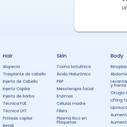
L
Hair
Skin
Body
Alopecia
Toxina botulínica
Rinoplas
Trasplante de cabello
Ácido Hialurónico
Abdomin
Injerto de Cabello
PRP
Levanta
y frente
Injerto Capilar
Mesoterapia facial
Cirugia
Injerto de barba
Enzimas
Lifting f
Técnica FUE
Células madre
Liposuc
Técnica LHT
Fillers
Aumento
Prótesis capilar
Plasma Rico en
Plaquetas
Aument
Retail