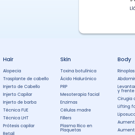
L
Hair
Skin
Body
Alopecia
Toxina botulínica
Rinoplas
Trasplante de cabello
Ácido Hialurónico
Abdomin
Injerto de Cabello
PRP
Levanta
y frente
Injerto Capilar
Mesoterapia facial
Cirugia
Injerto de barba
Enzimas
Lifting f
Técnica FUE
Células madre
Liposuc
Técnica LHT
Fillers
Aumento
Prótesis capilar
Plasma Rico en
Plaquetas
Aument
Retail