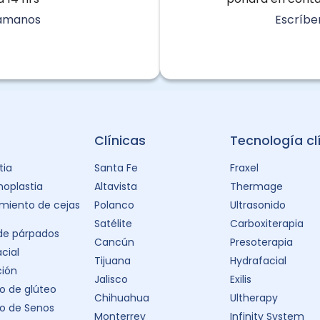
lámanos
Escríbe
Clínicas
Tecnología cl
tia
Santa Fe
Fraxel
oplastia
Altavista
Thermage
miento de cejas
Polanco
Ultrasonido
Satélite
Carboxiterapia
 de párpados
Cancún
Presoterapia
acial
Tijuana
Hydrafacial
ción
Jalisco
Exilis
 de glúteo
Chihuahua
Ultherapy
o de Senos
Monterrey
Infinity System