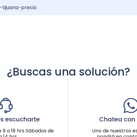
-tijuana-precio
el: Resultados y Recuperación
erto de pelo?: Guía completa
njerto de pelo: Increíble transformación
¿Buscas una solución?
s escucharte
Chatea con 
e 9 a 18 hrs Sábados de
Uno de nuestros es
a 14 hrs
pondrá en conta