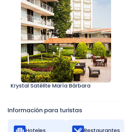
Krystal Satélite María Bárbara
Ho
Información para turistas
Hoteles
Restaurantes