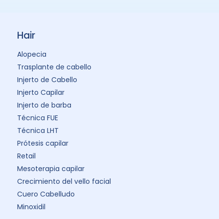
botulismo, es decir la parálisis muscular, de
ahí el nombre de “bótox”. Aunque tiene
diferentes usos médicos, en el campo de la
medicina estética la toxina botulínica sirve
para disminuir las arrugas de la frente, el
entrecejo, las arrugas alrededor de los ojos
y la boca. Toxina botulínica en axilas La
hiperhidrosis primaria se refiere al exceso
de sudoración, presentándose en las
regiones donde tenemos más glándulas
sudoríparas como en las manos, los pies y
las axilas. La toxina botulínica ha
demostrado ser un eficaz tratamiento
contra la hiperhidrosis porque bloquea la
transmisión nerviosa en la unión
neuromuscular, cesando la producción de
sudor del segundo al cuarto día de
aplicación. El efecto puede durar hasta 6
meses.