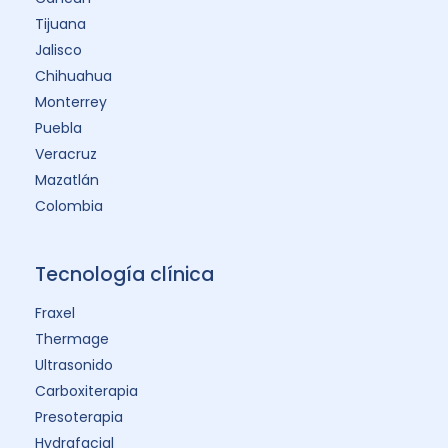
Toxina Botulínica: Guía Completa
de Indicaciones
Uno de los procedimientos más aceptados
en la medicina estética es el uso de toxina
botulínica. Conoce más de esto.
Toxina Botulínica China: Calidad,
Seguridad y Precio
Toxina Botulínica Incontinencia