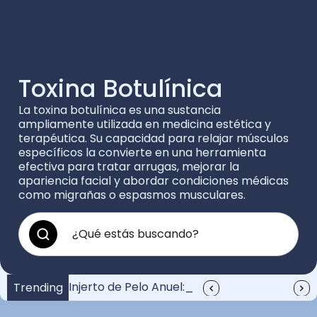
Toxina Botulínica
La toxina botulínica es una sustancia
ampliamente utilizada en medicina estética y
terapéutica. Su capacidad para relajar músculos
específicos la convierte en una herramienta
efectiva para tratar arrugas, mejorar la
apariencia facial y abordar condiciones médicas
como migrañas o espasmos musculares.
¿Cuánto vale un injerto de pelo?: Guía completa
Injerto de Pelo Anuel: Resultados y Recuperación
Anuel y su injerto de pelo: Increíble transformación
Trending