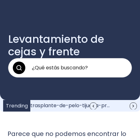
Levantamiento de
cejas y frente
¿Cuánto vale un injerto de pelo?: Guía completa
trasplante-de-pelo-tijuana-precio
Injerto de Pelo Anuel: Resultados y Recuperación
Anuel y su injerto de pelo: Increíble transformación
Trending
Parece que no podemos encontrar lo