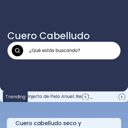
Cuero Cabelludo
¿Cuánto vale un injerto de pelo?: Guía completa
Injerto de Pelo Anuel: Resultados y Recuperación
Anuel y su injerto de pelo: Increíble transformación
Trending
Cuero cabelludo seco y