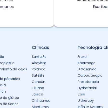
lámanos
Escríbe
Clínicas
Tecnología cl
tia
Santa Fe
Fraxel
oplastia
Altavista
Thermage
miento de cejas
Polanco
Ultrasonido
Satélite
Carboxiterapia
 de párpados
Cancún
Presoterapia
acial
Tijuana
Hydrafacial
ción
Jalisco
Exilis
 de glúteo
Chihuahua
Ultherapy
o de Senos
Monterrey
Infinity System