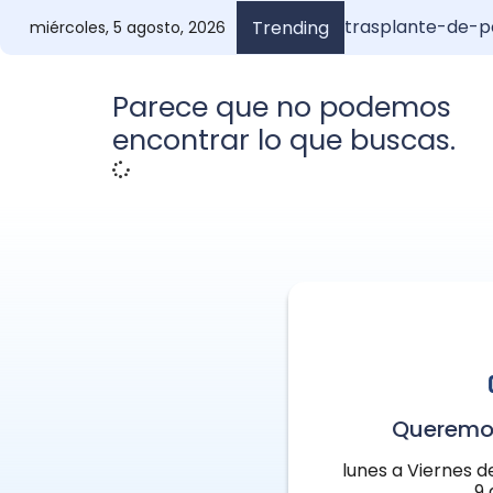
trasplante-de-p
Injerto de Pelo 
¿Cuánto vale un 
Anuel y s
Trending
miércoles, 5 agosto, 2026
Parece que no podemos
encontrar lo que buscas.
Queremo
lunes a Viernes d
9 