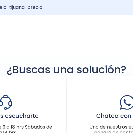
elo-tijuana-precio
Anuel: Resultados y Recuperación
injerto de pelo?: Guía completa
u injerto de pelo: Increíble transformación
¿Buscas una solución?
s escucharte
Chatea con 
e 9 a 18 hrs Sábados de
Uno de nuestros es
a 14 hrs
pondrá en conta