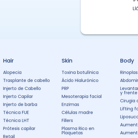
L
Hair
Skin
Body
Alopecia
Toxina botulínica
Rinoplas
Trasplante de cabello
Ácido Hialurónico
Abdomin
Injerto de Cabello
PRP
Levanta
y frente
Injerto Capilar
Mesoterapia facial
Cirugia
Injerto de barba
Enzimas
Lifting f
Técnica FUE
Células madre
Liposuc
Técnica LHT
Fillers
Aumento
Prótesis capilar
Plasma Rico en
Plaquetas
Aument
Retail