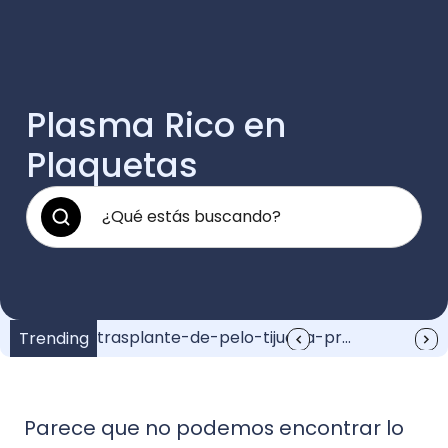
Plasma Rico en
Plaquetas
¿Cuánto vale un injerto de pelo?: Guía completa
trasplante-de-pelo-tijuana-precio
Injerto de Pelo Anuel: Resultados y Recuperación
Anuel y su injerto de pelo: Increíble transformación
Trending
Parece que no podemos encontrar lo