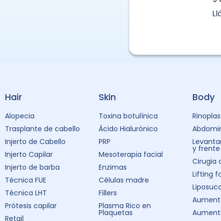
L
Hair
Skin
Body
Alopecia
Toxina botulínica
Rinoplas
Trasplante de cabello
Ácido Hialurónico
Abdomin
Injerto de Cabello
PRP
Levanta
y frente
Injerto Capilar
Mesoterapia facial
Cirugia
Injerto de barba
Enzimas
Lifting f
Técnica FUE
Células madre
Liposuc
Técnica LHT
Fillers
Aumento
Prótesis capilar
Plasma Rico en
Plaquetas
Aument
Retail