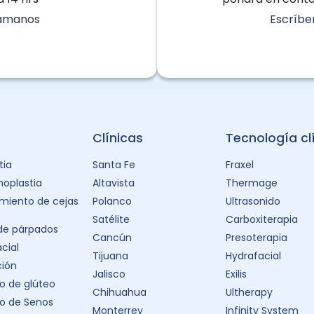
lámanos
Escríbe
Clínicas
Tecnología cl
tia
Santa Fe
Fraxel
oplastia
Altavista
Thermage
miento de cejas
Polanco
Ultrasonido
Satélite
Carboxiterapia
 de párpados
Cancún
Presoterapia
acial
Tijuana
Hydrafacial
ción
Jalisco
Exilis
 de glúteo
Chihuahua
Ultherapy
o de Senos
Monterrey
Infinity System