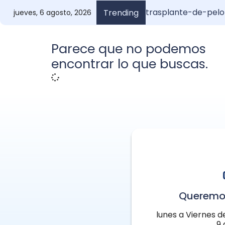
trasplante-de-pelo
Injerto de Pelo Anu
¿Cuánto vale un inj
Anuel y su i
Trending
jueves, 6 agosto, 2026
Parece que no podemos
encontrar lo que buscas.
Queremo
lunes a Viernes d
9 