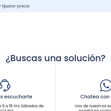
-tijuana-precio
el: Resultados y Recuperación
erto de pelo?: Guía completa
njerto de pelo: Increíble transformación
¿Buscas una solución?
s escucharte
Chatea con 
e 9 a 18 hrs Sábados de
Uno de nuestros es
a 14 hrs
pondrá en conta