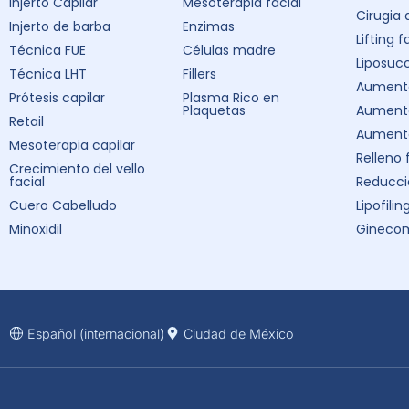
Injerto Capilar
Mesoterapia facial
Cirugia
Injerto de barba
Enzimas
Lifting f
Técnica FUE
Células madre
Liposuc
Técnica LHT
Fillers
Aumento
Prótesis capilar
Plasma Rico en
Plaquetas
Aument
Retail
Aumento
Mesoterapia capilar
Relleno 
Crecimiento del vello
facial
Reducci
Cuero Cabelludo
Lipofilin
Minoxidil
Ginecom
Español (internacional)
Ciudad de México