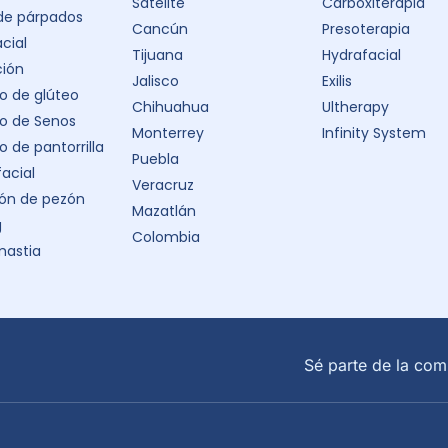
Satélite
Carboxiterapia
 de párpados
Cancún
Presoterapia
acial
Tijuana
Hydrafacial
ción
Jalisco
Exilis
 de glúteo
Chihuahua
Ultherapy
o de Senos
Monterrey
Infinity System
 de pantorrilla
Puebla
facial
Veracruz
ón de pezón
Mazatlán
g
Colombia
astia
Sé parte de la com