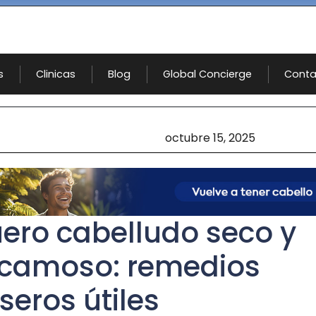
s
Clinicas
Blog
Global Concierge
Conta
octubre 15, 2025
ero cabelludo seco y
camoso: remedios
seros útiles