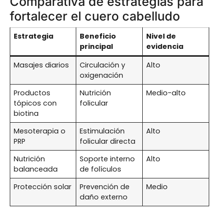
Comparativa de estrategias para
fortalecer el cuero cabelludo
Estrategia
Beneficio
Nivel de
principal
evidencia
Masajes diarios
Circulación y
Alto
oxigenación
Productos
Nutrición
Medio-alto
tópicos con
folicular
biotina
Mesoterapia o
Estimulación
Alto
PRP
folicular directa
Nutrición
Soporte interno
Alto
balanceada
de folículos
Protección solar
Prevención de
Medio
daño externo