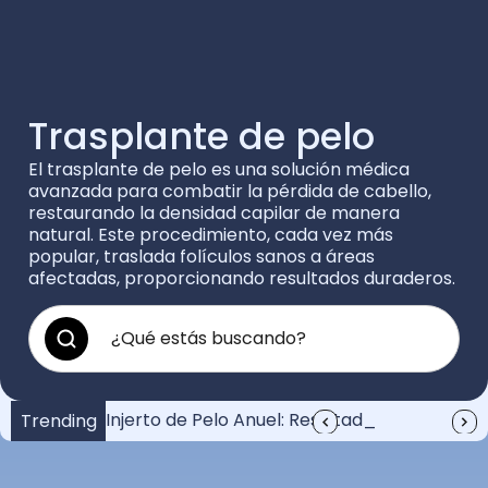
Trasplante de pelo
El trasplante de pelo es una solución médica
avanzada para combatir la pérdida de cabello,
restaurando la densidad capilar de manera
natural. Este procedimiento, cada vez más
popular, traslada folículos sanos a áreas
afectadas, proporcionando resultados duraderos.
¿Cuánto vale un injerto de pelo?: Guía completa
Injerto de Pelo Anuel: Resultados y Recuperación
Anuel y su injerto de pelo: Increíble transformación
Trending