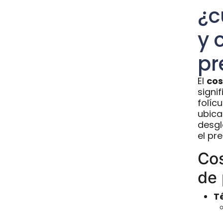
¿c
y 
pr
El
cos
signi
folícu
ubica
desgl
el pre
Cos
de 
Té