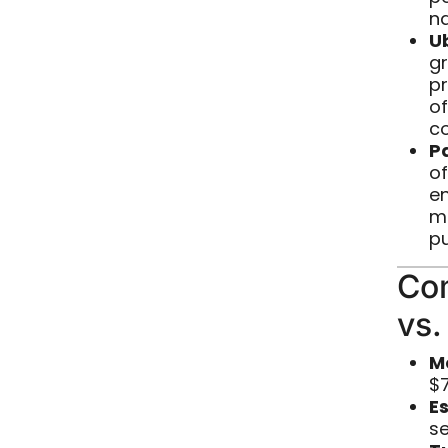
na
Ub
g
pr
of
c
P
of
en
m
pu
Co
vs.
M
$7
E
se