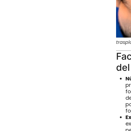
traspl
Fac
de
N
pr
fo
d
p
fo
Ex
ex
p