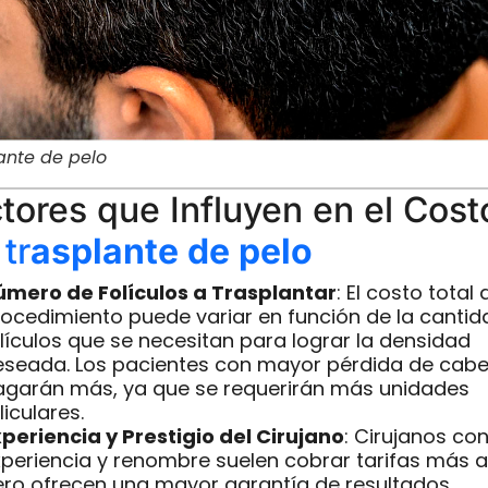
ante de pelo
tores que Influyen en el Cost
l
tr
asplante de pelo
úmero de Folículos a Trasplantar
: El costo total 
ocedimiento puede variar en función de la cantid
lículos que se necesitan para lograr la densidad
eseada. Los pacientes con mayor pérdida de cabe
agarán más, ya que se requerirán más unidades
liculares.
periencia y Prestigio del Cirujano
: Cirujanos co
periencia y renombre suelen cobrar tarifas más a
ero ofrecen una mayor garantía de resultados