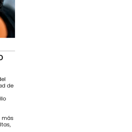
o
del
ad de
llo
n más
ltas,