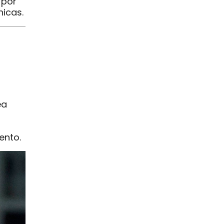
 por
nicas.
ea
ento.