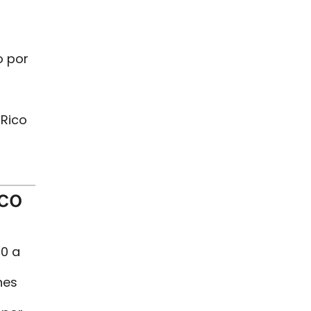
o por
 Rico
co
00 a
nes