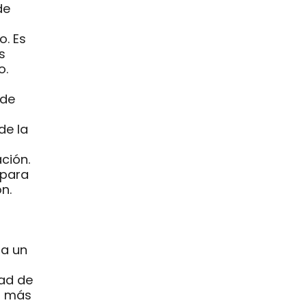
de
o. Es
s
o.
 de
de la
ción.
 para
n.
za un
dad de
n más