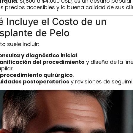
urquía
: $1,800 a $4,000 USD, es un destino popular
s precios accesibles y la buena calidad de sus clí
 Incluye el Costo de un
splante de Pelo
to suele incluir:
nsulta y diagnóstico inicial
.
lanificación del procedimiento
y diseño de la lín
pilar.
l procedimiento quirúrgico
.
uidados postoperatorios
y revisiones de seguimi