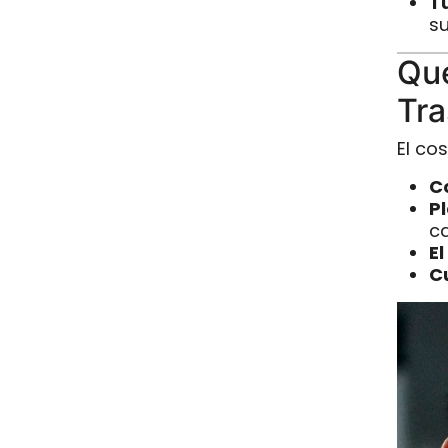
T
su
Qué
Tra
El cos
Co
P
ca
E
C