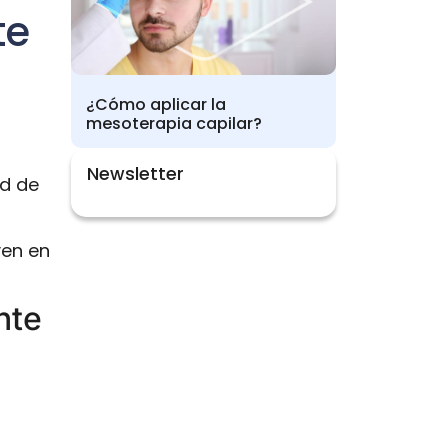
te
¿Cómo aplicar la
mesoterapia capilar?
Newsletter
ad de
yen en
nte