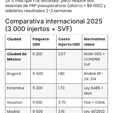
25 % más que FUE estándar, pero reduce dos
sesiones de PRP posoperatorio (ahorro ≈ $6 000) y
adelanta resultados 2-3 semanas.
Comparativa internacional 2025
(3 000 injertos + SVF)
Ciudad
Paquete
Costo
Normativa
USD
injerto USD
clave
Ciudad de
6 200
2.07
NOM-005 +
México
COFEPRIS
SVF
Bogotá
5 500
1.80
INVIMA RP-
24-214
Estambul
5 200
1.70
Ley 6486 +
MoH
Houston
11 000
3.70
FDA + OSHA
Madrid
9 500
3.15
Ley 41/2002