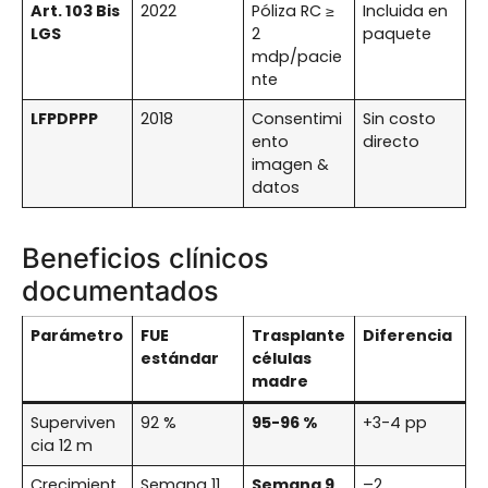
Art. 103 Bis
2022
Póliza RC ≥
Incluida en
LGS
2
paquete
mdp/pacie
nte
LFPDPPP
2018
Consentimi
Sin costo
ento
directo
imagen &
datos
Beneficios clínicos
documentados
Parámetro
FUE
Trasplante
Diferencia
estándar
células
madre
Superviven
92 %
95-96 %
+3-4 pp
cia 12 m
Crecimient
Semana 11
Semana 9
–2