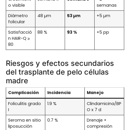
o visible
semanas
Diámetro
48 µm
53 µm
+5 µm
folicular
Satisfacció
88 %
93 %
+5 pp
n HAIR-Q ≥
80
Riesgos y efectos secundarios
del trasplante de pelo células
madre
Complicación
Incidencia
Manejo
Foliculitis grado
1.9 %
Clindamicina/BP
I
O x 7 d
Seroma en sitio
0.7 %
Drenaje +
liposucción
compresión