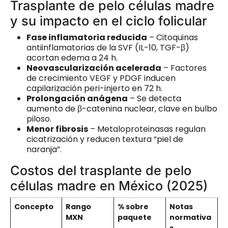
Trasplante de pelo células madre
y su impacto en el ciclo folicular
Fase inflamatoria reducida
– Citoquinas
antiinflamatorias de la SVF (IL-10, TGF-β)
acortan edema a 24 h.
Neovascularización acelerada
– Factores
de crecimiento VEGF y PDGF inducen
capilarización peri-injerto en 72 h.
Prolongación anágena
– Se detecta
aumento de β-catenina nuclear, clave en bulbo
piloso.
Menor fibrosis
– Metaloproteinasas regulan
cicatrización y reducen textura “piel de
naranja”.
Costos del trasplante de pelo
células madre en México (2025)
Concepto
Rango
% sobre
Notas
MXN
paquete
normativa
s