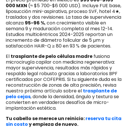
000 MXN
(≈ $5 700-$6 000 USD). Incluye FUE base,
liposucción mini-aspirativa, proceso SVF, hotel 4★,
traslados y dos revisiones. La tasa de supervivencia
alcanza
95-96 %
, con crecimiento visible en
semana 9 y maduración completa al mes 12-14.
Estudios multicéntricos 2024-2025 reportan un
incremento de diámetro folicular de 5 µm y
satisfacción HAIR-Q ≥ 80 en 93 % de pacientes.
El
trasplante de pelo células madre
fusiona
microcirugía capilar con medicina regenerativa:
mayor supervivencia, resultados más rápidos y
respaldo legal robusto gracias a laboratorios BPF
certificados por COFEPRIS. Si tu siguiente duda es la
reconstrucción de zonas de alta precisión, revisa
nuestro próximo artículo sobre el
trasplante de
pelo cejas
, donde la densidad, ángulo y textura se
convierten en verdaderos desafíos de micro-
implantación estética.
Tu cabello se merece un reinicio:
reserva tu cita
sin costo
y empieza de nuevo.