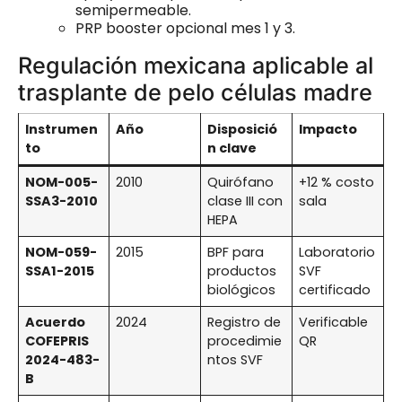
semipermeable.
PRP booster opcional mes 1 y 3.
Regulación mexicana aplicable al
trasplante de pelo células madre
Instrumen
Año
Disposició
Impacto
to
n clave
NOM-005-
2010
Quirófano
+12 % costo
SSA3-2010
clase III con
sala
HEPA
NOM-059-
2015
BPF para
Laboratorio
SSA1-2015
productos
SVF
biológicos
certificado
Acuerdo
2024
Registro de
Verificable
COFEPRIS
procedimie
QR
2024-483-
ntos SVF
B