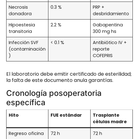
Necrosis
0.3 %
PRP +
donadora
desbridamiento
Hipoestesia
2.2 %
Gabapentina
transitoria
300 mg hs
Infección SVF
< 0.1 %
Antibiótico IV +
(contaminación
reporte
)
COFEPRIS
El laboratorio debe emitir certificado de esterilidad;
la falta de este documento anula garantías.
Cronología posoperatoria
específica
Hito
FUE estándar
Trasplante
células madre
Regreso oficina
72 h
72 h