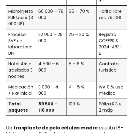
Microinjerto
60 000 – 78
65 – 70 %
Tarifa libre
FUE base (3
000
art. 79 LGS
000 UF)
Proceso
22 000 – 28
25 – 30 %
Registro
SVF en
000
COFEPRIS
laboratorio
2024-483-
BPF
B
Hotel 4★ +
4 500 – 6
5 – 6 %
Contrato
traslados 3
000
turístico
noches
Medicación
3 000 – 4
4 – 5 %
IVA 0 % uso
+ PRP inicial
000
médico
Total
89 500 –
100 %
Póliza RC ≥
paquete
116 000
2 mdp
Un
trasplante de pelo células madre
cuesta 18-