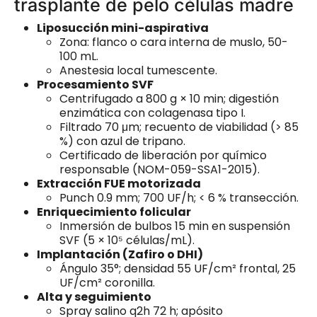
trasplante de pelo células madre
Liposucción mini-aspirativa
Zona: flanco o cara interna de muslo, 50-
100 mL.
Anestesia local tumescente.
Procesamiento SVF
Centrifugado a 800 g × 10 min; digestión
enzimática con colagenasa tipo I.
Filtrado 70 μm; recuento de viabilidad (> 85
%) con azul de tripano.
Certificado de liberación por químico
responsable (NOM-059-SSA1-2015).
Extracción FUE motorizada
Punch 0.9 mm; 700 UF/h; < 6 % transección.
Enriquecimiento folicular
Inmersión de bulbos 15 min en suspensión
SVF (5 × 10⁵ células/mL).
Implantación (Zafiro o DHI)
Ángulo 35°; densidad 55 UF/cm² frontal, 25
UF/cm² coronilla.
Alta y seguimiento
Spray salino q2h 72 h; apósito