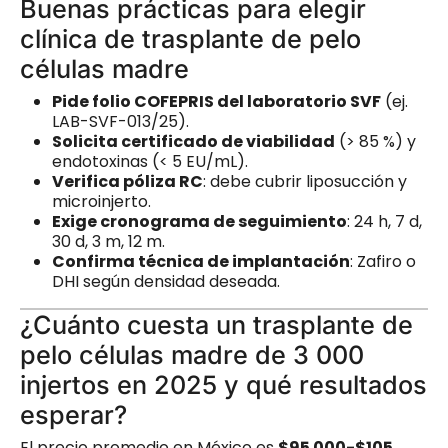
Buenas prácticas para elegir
clínica de trasplante de pelo
células madre
Pide folio COFEPRIS del laboratorio SVF
(ej.
LAB-SVF-013/25).
Solicita certificado de viabilidad
(> 85 %) y
endotoxinas (< 5 EU/mL).
Verifica póliza RC
: debe cubrir liposucción y
microinjerto.
Exige cronograma de seguimiento
: 24 h, 7 d,
30 d, 3 m, 12 m.
Confirma técnica de implantación
: Zafiro o
DHI según densidad deseada.
¿Cuánto cuesta un trasplante de
pelo células madre de 3 000
injertos en 2025 y qué resultados
esperar?
El precio promedio en México es
$95 000-$105