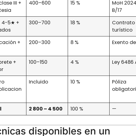
clase III +
400–600
15 %
MoH 202
tesia
B/17
l 4-5★ +
300–700
18 %
Contrato
lados
turístico
cación +
200–300
8 %
Exento de
prete +
100–150
4 %
Ley 6486 A
or
ro
Incluido
10 %
Póliza
licacion
obligator
l
2 800 – 4 500
100 %
—
nicas disponibles en un