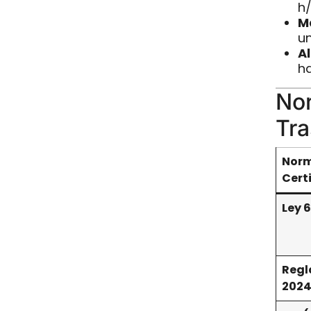
h/
M
un
A
ha
Nor
Tra
Norm
Cert
Ley 
Reg
2024