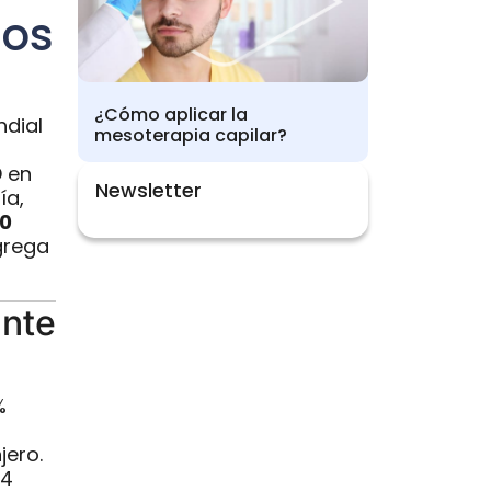
ios
¿Cómo aplicar la
dial
mesoterapia capilar?
D en
Newsletter
ía,
00
grega
ante
%
jero.
14