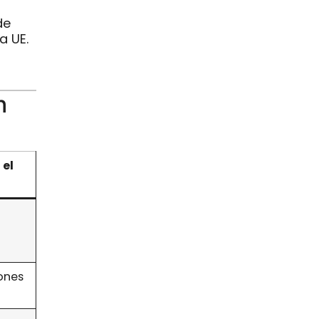
de
a UE.
n
 el
iones