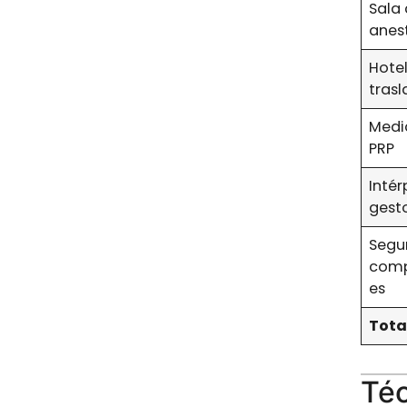
Sala 
anes
Hote
tras
Medi
PRP
Intér
gest
Segu
comp
es
Tota
Téc