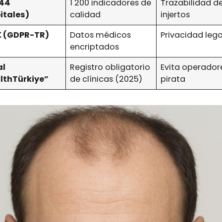
(44
1 200 indicadores de
Trazabilidad d
itales)
calidad
injertos
 (GDPR-TR)
Datos médicos
Privacidad lega
encriptados
al
Registro obligatorio
Evita operador
lthTürkiye”
de clínicas (2025)
pirata