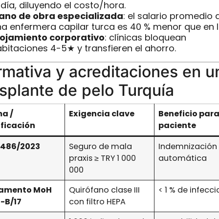
día, diluyendo el costo/hora.
ano de obra especializada
: el salario promedio 
a enfermera capilar turca es 40 % menor que en l
lojamiento corporativo
: clínicas bloquean
bitaciones 4-5★ y transfieren el ahorro.
mativa y acreditaciones en u
splante de pelo Turquía
a /
Exigencia clave
Beneficio para
ificación
paciente
6486/2023
Seguro de mala
Indemnización
praxis ≥ TRY 1 000
automática
000
lamento MoH
Quirófano clase III
< 1 % de infecc
-B/17
con filtro HEPA