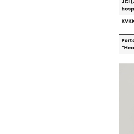
JCI 
hosp
KVKK
Port
“Hea