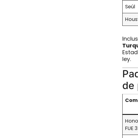
Seúl
Hous
Inclu
Turq
Estad
ley.
Paq
de 
Com
Hono
FUE 3