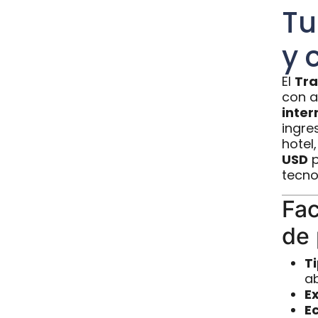
Tu
y 
El
Tra
con a
inter
ingre
hotel
USD
p
tecno
Fac
de 
T
ab
E
E