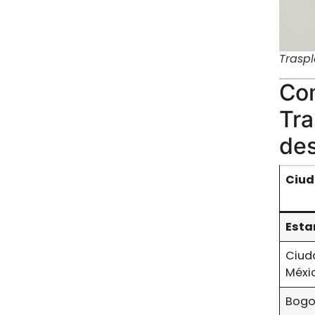
Traspl
Com
Tra
des
Ciu
Esta
Ciud
Méxi
Bogo