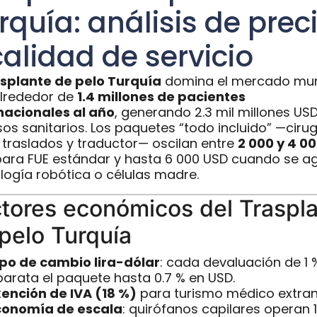
rquía: análisis de prec
calidad de servicio
splante de pelo Turquía
domina el mercado mun
lrededor de
1.4 millones de pacientes
nacionales al año
, generando 2.3 mil millones US
sos sanitarios. Los paquetes “todo incluido” —cirug
, traslados y traductor— oscilan entre
2 000 y 4 0
ara FUE estándar y hasta 6 000 USD cuando se a
logía robótica o células madre.
tores económicos del Traspl
pelo Turquía
ipo de cambio lira-dólar
: cada devaluación de 1 
arata el paquete hasta 0.7 % en USD.
xención de IVA (18 %)
para turismo médico extran
conomía de escala
: quirófanos capilares operan 