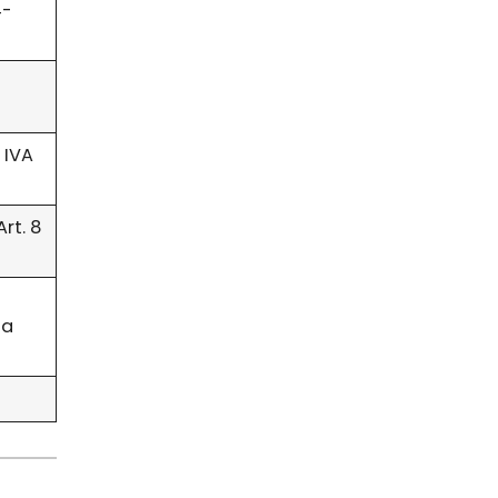
4-
 IVA
rt. 8
ia