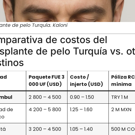
ante de pelo Turquía. Kaloni
parativa de costos del
splante de pelo Turquía vs. o
tinos
dad
Paquete FUE 3
Costo /
Póliza R
000 UF (USD)
injerto (USD)
mínima
mbul
2 800 – 4 500
0.90 – 1.50
TRY 1 M
ad de
4 200 – 5 800
1.25 – 1.60
2 M MXN
co
tá
3 200 – 4 500
1.05 – 1.40
500 M CO