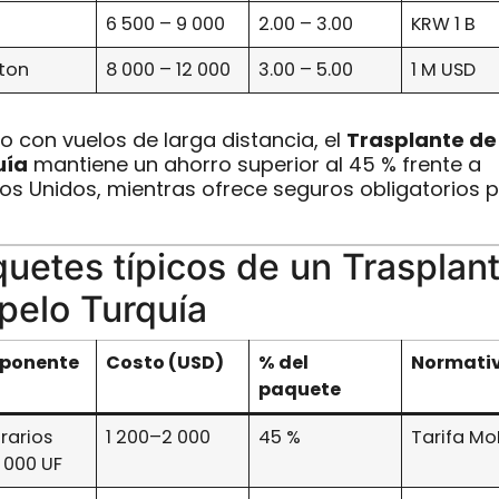
6 500 – 9 000
2.00 – 3.00
KRW 1 B
ton
8 000 – 12 000
3.00 – 5.00
1 M USD
so con vuelos de larga distancia, el
Trasplante de
uía
mantiene un ahorro superior al 45 % frente a
os Unidos, mientras ofrece seguros obligatorios 
uetes típicos de un Trasplan
pelo Turquía
ponente
Costo (USD)
% del
Normati
paquete
rarios
1 200–2 000
45 %
Tarifa M
 000 UF