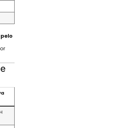
 pelo
por
te
va
oH