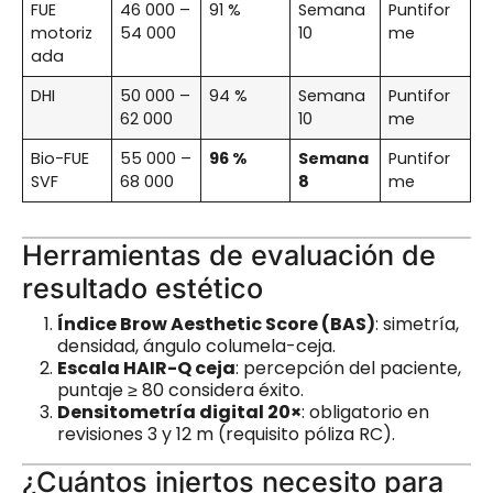
FUE
46 000 –
91 %
Semana
Puntifor
motoriz
54 000
10
me
ada
DHI
50 000 –
94 %
Semana
Puntifor
62 000
10
me
Bio-FUE
55 000 –
96 %
Semana
Puntifor
SVF
68 000
8
me
Herramientas de evaluación de
resultado estético
Índice Brow Aesthetic Score (BAS)
: simetría,
densidad, ángulo columela-ceja.
Escala HAIR-Q ceja
: percepción del paciente,
puntaje ≥ 80 considera éxito.
Densitometría digital 20×
: obligatorio en
revisiones 3 y 12 m (requisito póliza RC).
¿Cuántos injertos necesito para