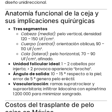
diseño unidireccional.
Anatomía funcional de la ceja y
sus implicaciones quirúrgicas
Tres segmentos
Cabeza (medial)
: pelo vertical, densidad
120 – 150 UF/cm².
Cuerpo (central)
: orientación oblicua, 90 –
110 UF/cm².
Cola (lateral)
: pelo horizontal, 70 – 90
UF/cm², afinado.
Unidad folicular ideal
: 1 – 2 cabellos por
injerto; > 2 provoca apariencia “brocha”.
Ángulo de salida
: 10 – 15 ° respecto a la piel;
error de 5 ° genera pelo eréctil.
Vascularización
: ramas supratroclear y
supraorbitaria; infiltrar lidocaína con epinefrina
1:200 000 para minimizar sangrado.
Costos del trasplante de pelo