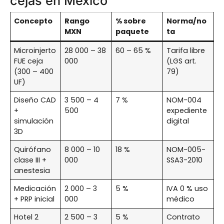
cejas en México
Concepto
Rango
% sobre
Norma/no
MXN
paquete
ta
Microinjerto
28 000 – 38
60 – 65 %
Tarifa libre
FUE ceja
000
(LGS art.
(300 – 400
79)
UF)
Diseño CAD
3 500 – 4
7 %
NOM-004
+
500
expediente
simulación
digital
3D
Quirófano
8 000 – 10
18 %
NOM-005-
clase III +
000
SSA3-2010
anestesia
Medicación
2 000 – 3
5 %
IVA 0 % uso
+ PRP inicial
000
médico
Hotel 2
2 500 – 3
5 %
Contrato