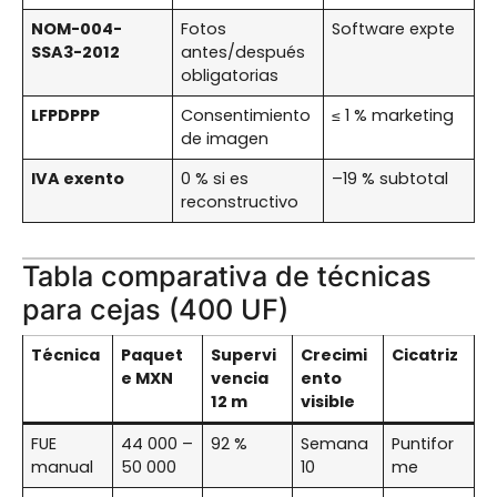
NOM-004-
Fotos
Software expte
SSA3-2012
antes/después
obligatorias
LFPDPPP
Consentimiento
≤ 1 % marketing
de imagen
IVA exento
0 % si es
–19 % subtotal
reconstructivo
Tabla comparativa de técnicas
para cejas (400 UF)
Técnica
Paquet
Supervi
Crecimi
Cicatriz
e MXN
vencia
ento
12 m
visible
FUE
44 000 –
92 %
Semana
Puntifor
manual
50 000
10
me