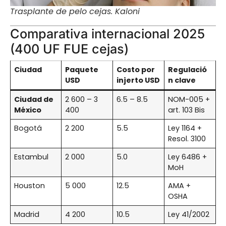
Trasplante de pelo cejas. Kaloni
Comparativa internacional 2025
(400 UF FUE cejas)
Ciudad
Paquete
Costo por
Regulació
USD
injerto USD
n clave
Ciudad de
2 600 – 3
6.5 – 8.5
NOM-005 +
México
400
art. 103 Bis
Bogotá
2 200
5.5
Ley 1164 +
Resol. 3100
Estambul
2 000
5.0
Ley 6486 +
MoH
Houston
5 000
12.5
AMA +
OSHA
Madrid
4 200
10.5
Ley 41/2002