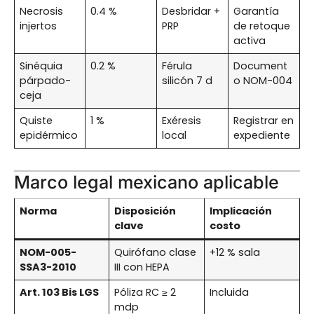
Necrosis
0.4 %
Desbridar +
Garantía
injertos
PRP
de retoque
activa
Sinéquia
0.2 %
Férula
Document
párpado-
silicón 7 d
o NOM-004
ceja
Quiste
1 %
Exéresis
Registrar en
epidérmico
local
expediente
Marco legal mexicano aplicable
Norma
Disposición
Implicación
clave
costo
NOM-005-
Quirófano clase
+12 % sala
SSA3-2010
III con HEPA
Art. 103 Bis LGS
Póliza RC ≥ 2
Incluida
mdp