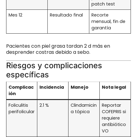
patch test
Mes 12
Resultado final
Recorte
mensual, fin de
garantía
Pacientes con piel grasa tardan 2 d más en
desprender costras debido a sebo.
Riesgos y complicaciones
específicas
Complicac
Incidencia
Manejo
Nota legal
ión
Foliculitis
2.1 %
Clindamicin
Reportar
perifolicular
a tópica
COFEPRIS si
requiere
antibiótico
VO