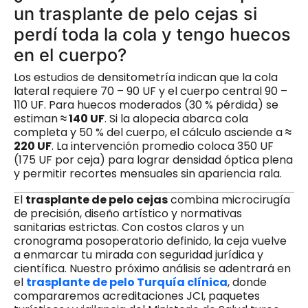
un trasplante de pelo cejas si
perdí toda la cola y tengo huecos
en el cuerpo?
Los estudios de densitometría indican que la cola
lateral requiere 70 – 90 UF y el cuerpo central 90 –
110 UF. Para huecos moderados (30 % pérdida) se
estiman
≈ 140 UF
. Si la alopecia abarca cola
completa y 50 % del cuerpo, el cálculo asciende a
≈
220 UF
. La intervención promedio coloca 350 UF
(175 UF por ceja) para lograr densidad óptica plena
y permitir recortes mensuales sin apariencia rala.
El
trasplante de pelo cejas
combina microcirugía
de precisión, diseño artístico y normativas
sanitarias estrictas. Con costos claros y un
cronograma posoperatorio definido, la ceja vuelve
a enmarcar tu mirada con seguridad jurídica y
científica. Nuestro próximo análisis se adentrará en
el
trasplante de pelo Turquía clínica
, donde
compararemos acreditaciones JCI, paquetes