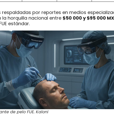
s respaldadas por reportes en medios especializ
n la horquilla nacional entre
$50 000 y $95 000 M
FUE estándar.
ante de pelo FUE. Kaloni