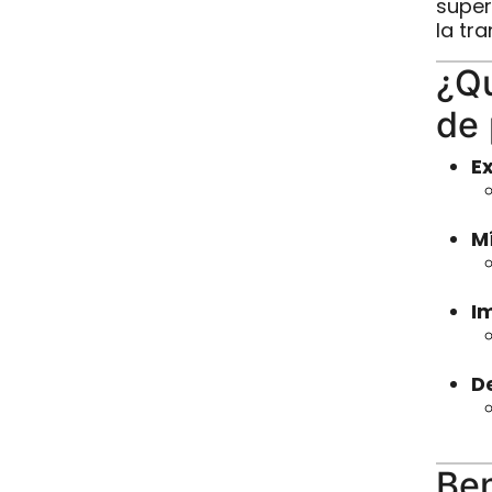
super
la tr
¿Qu
de 
E
M
I
D
Ben