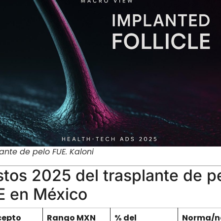
ante de pelo FUE. Kaloni
tos 2025 del trasplante de p
E en México
cepto
Rango MXN
% del
Norma/n