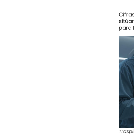
Cifra
sitúa
para 
Traspl