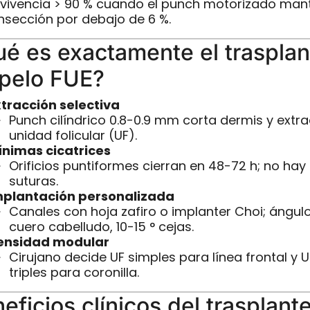
vivencia > 90 % cuando el punch motorizado man
ansección por debajo de 6 %.
é es exactamente el trasplan
pelo FUE?
xtracción selectiva
Punch cilíndrico 0.8-0.9 mm corta dermis y extra
unidad folicular (UF).
ínimas cicatrices
Orificios puntiformes cierran en 48-72 h; no hay
suturas.
mplantación personalizada
Canales con hoja zafiro o implanter Choi; ángulo
cuero cabelludo, 10-15 ° cejas.
ensidad modular
Cirujano decide UF simples para línea frontal y U
triples para coronilla.
eficios clínicos del trasplant