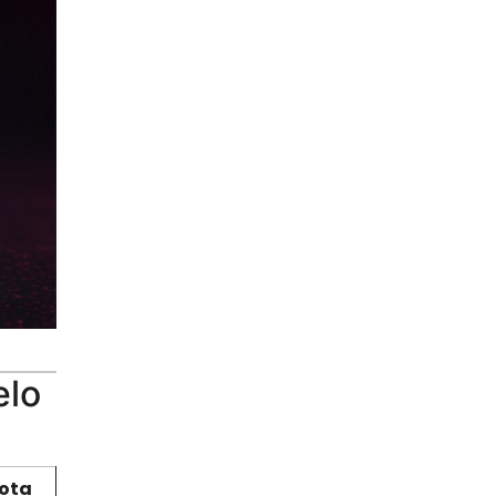
elo
ota