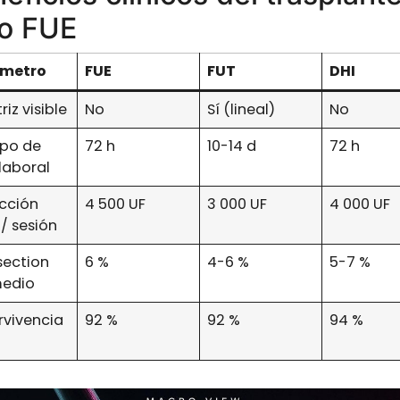
lo FUE
metro
FUE
FUT
DHI
riz visible
No
Sí (lineal)
No
po de
72 h
10-14 d
72 h
laboral
acción
4 500 UF
3 000 UF
4 000 UF
/ sesión
section
6 %
4-6 %
5-7 %
edio
rvivencia
92 %
92 %
94 %