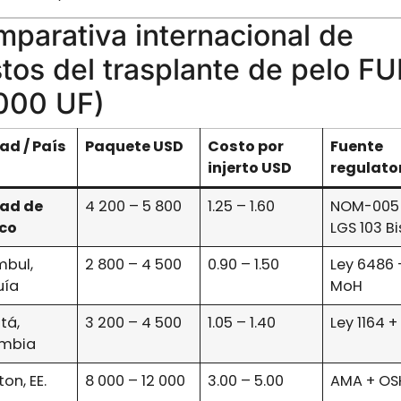
parativa internacional de
tos del trasplante de pelo FU
000 UF)
ad / País
Paquete USD
Costo por
Fuente
injerto USD
regulato
ad de
4 200 – 5 800
1.25 – 1.60
NOM-005
co
LGS 103 Bi
mbul,
2 800 – 4 500
0.90 – 1.50
Ley 6486 
uía
MoH
tá,
3 200 – 4 500
1.05 – 1.40
Ley 1164 +
mbia
on, EE.
8 000 – 12 000
3.00 – 5.00
AMA + OS