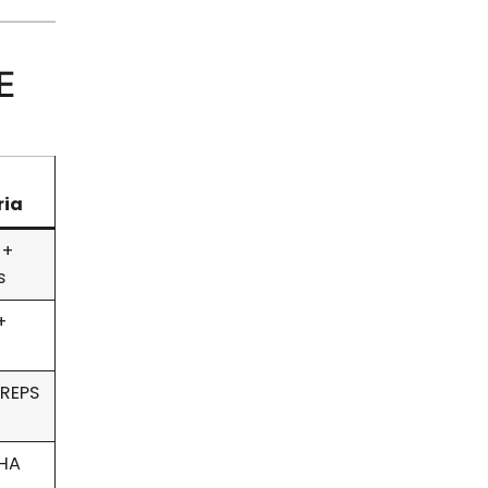
E
ria
 +
s
+
 REPS
HA