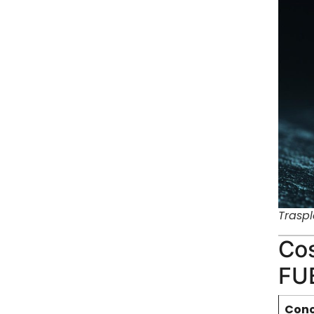
Traspl
Cos
FU
Con