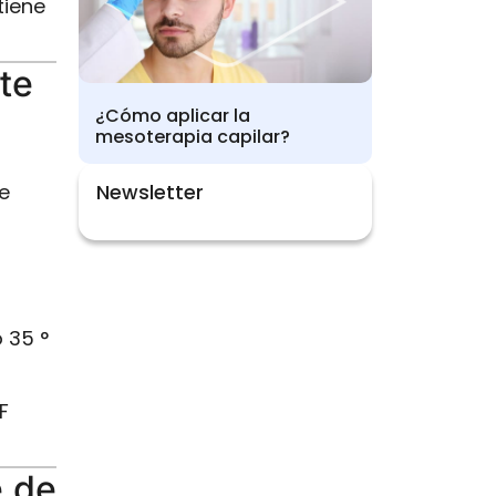
tiene
te
¿Cómo aplicar la
mesoterapia capilar?
e
Newsletter
 35 °
F
e de