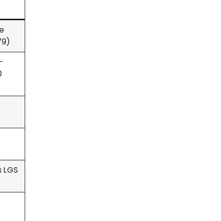
re
79)
-
0
is LGS