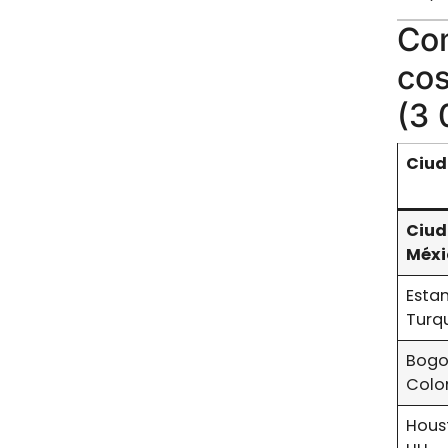
Com
cos
(3 
Ciud
Ciud
Méxi
Esta
Turq
Bogo
Colo
Houst