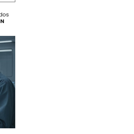
ados
XN