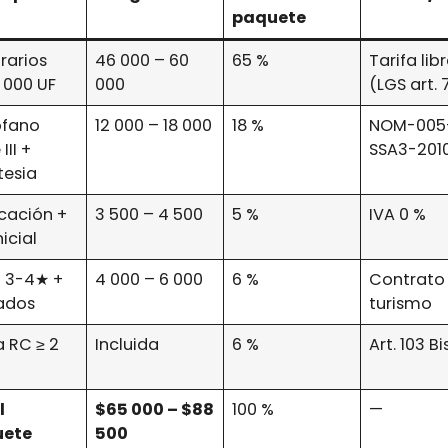
paquete
rarios
46 000 – 60
65 %
Tarifa lib
 000 UF
000
(LGS art. 
ófano
12 000 – 18 000
18 %
NOM-005
III +
SSA3-201
tesia
cación +
3 500 – 4 500
5 %
IVA 0 %
nicial
l 3-4★ +
4 000 – 6 000
6 %
Contrato
lados
turismo
a RC ≥ 2
Incluida
6 %
Art. 103 B
l
$65 000 – $88
100 %
—
uete
500