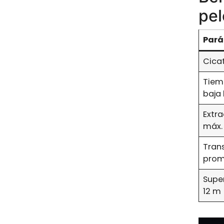
pe
Pará
Cicat
Tiem
baja 
Extr
máx. 
Tran
prom
Supe
12 m