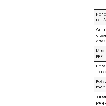
Hono
FUE 3
Quir
clase 
anes
Medi
PRP i
Hote
tras
Póliz
mdp
Tota
paq