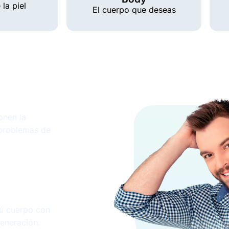
la piel
El cuerpo que deseas
onen la
 problemas de
tú cuerpo con
generación.