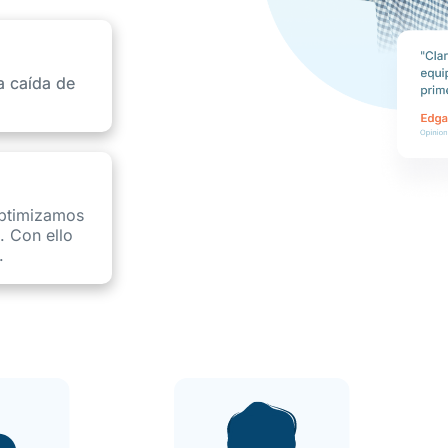
a caída de
optimizamos
. Con ello
.