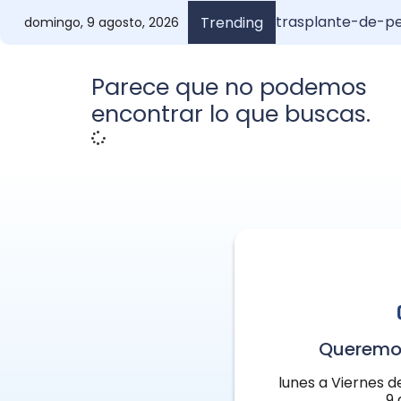
trasplante-de-pe
Injerto de Pelo A
¿Cuánto vale un i
Anuel y su
Trending
domingo, 9 agosto, 2026
Parece que no podemos
encontrar lo que buscas.
Queremo
lunes a Viernes d
9 