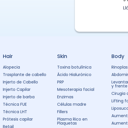
L
Hair
Skin
Body
Alopecia
Toxina botulínica
Rinoplas
Trasplante de cabello
Ácido Hialurónico
Abdomin
Injerto de Cabello
PRP
Levanta
y frente
Injerto Capilar
Mesoterapia facial
Cirugia
Injerto de barba
Enzimas
Lifting f
Técnica FUE
Células madre
Liposuc
Técnica LHT
Fillers
Aumento
Prótesis capilar
Plasma Rico en
Plaquetas
Aument
Retail