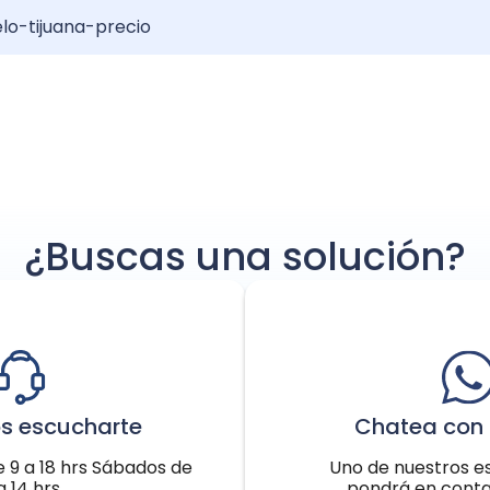
lo-tijuana-precio
nuel: Resultados y Recuperación
njerto de pelo?: Guía completa
 injerto de pelo: Increíble transformación
¿Buscas una solución?
s escucharte
Chatea con 
e 9 a 18 hrs Sábados de
Uno de nuestros es
a 14 hrs
pondrá en conta