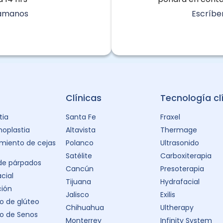
lámanos
Escríbe
Clínicas
Tecnología cl
tia
Santa Fe
Fraxel
oplastia
Altavista
Thermage
miento de cejas
Polanco
Ultrasonido
Satélite
Carboxiterapia
 de párpados
Cancún
Presoterapia
acial
Tijuana
Hydrafacial
ción
Jalisco
Exilis
 de glúteo
Chihuahua
Ultherapy
o de Senos
Monterrey
Infinity System