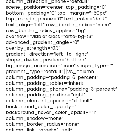
column_direction_phone=”default”
scene_position=”center” top_padding=”0″
bottom_padding=”0″ top_margin=”-50px”
top_margin_phone=”0″ text_color=”dark”
text_align=”left” row_border_radius=”none”
row_border_radius_applies=”bg”
overflow=”visible” class=”arte-bg-t3″
advanced_gradient_angle=”0″
overlay_strength=”0.3″
gradient_direction=”left_to_right”
shape_divider_position=”bottom”
bg_image_animation=”none” shape_type=””
gradient_type=”default”][vc_column
column_padding=”padding-6-percent”
column_padding_tablet=”inherit”
column_padding_phone=”padding-3-percent”
column_padding_position=”right”
column_element_spacing=”default”
background_color_opacity=”1″
background_hover_color_opacity=”1″
column_shadow=”none”
column_border_radius=”none”
column_link_target=”_self”