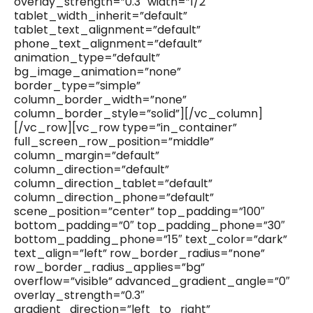
overlay_strength=”0.3″ width=”1/2″
tablet_width_inherit=”default”
tablet_text_alignment=”default”
phone_text_alignment=”default”
animation_type=”default”
bg_image_animation=”none”
border_type=”simple”
column_border_width=”none”
column_border_style=”solid”][/vc_column]
[/vc_row][vc_row type=”in_container”
full_screen_row_position=”middle”
column_margin=”default”
column_direction=”default”
column_direction_tablet=”default”
column_direction_phone=”default”
scene_position=”center” top_padding=”100″
bottom_padding=”0″ top_padding_phone=”30″
bottom_padding_phone=”15″ text_color=”dark”
text_align=”left” row_border_radius=”none”
row_border_radius_applies=”bg”
overflow=”visible” advanced_gradient_angle=”0″
overlay_strength=”0.3″
gradient_direction=”left_to_right”