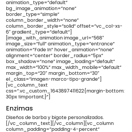
animation_type=”default”
bg_image_animation=”none”
border_type=”simple”
column_border_width=”none”
column_border_style=”solid” offset=”vc_col-xs-
6″ gradient_type=”default”]
[image_with_animation image_url=”568″
image_size=”full” animation_type=”entrance”
animation=”Fade In” hover_animation=”none”
alignment=”center” border_radius=”5px”
box_shadow=”none” image_loading=”default”
max_width=”100%” max_width_mobile=”default”
margin_top=”20″ margin_bottom=”30″
el_class=”imagen-marco-tipo-grande”]
[vc_column_text
css=”.vc_custom_1643897411622{margin-bottom:
30px !important;}”]
Enzimas
Diseños de barba y bigote personalizados.
[/vc_column_text][/vc_column][vc_column
column_padding=”padding-4-percent”