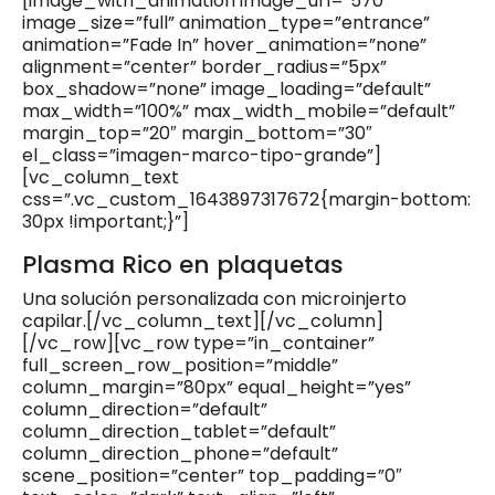
[image_with_animation image_url=”570″
image_size=”full” animation_type=”entrance”
animation=”Fade In” hover_animation=”none”
alignment=”center” border_radius=”5px”
box_shadow=”none” image_loading=”default”
max_width=”100%” max_width_mobile=”default”
margin_top=”20″ margin_bottom=”30″
el_class=”imagen-marco-tipo-grande”]
[vc_column_text
css=”.vc_custom_1643897317672{margin-bottom:
30px !important;}”]
Plasma Rico en plaquetas
Una solución personalizada con microinjerto
capilar.[/vc_column_text][/vc_column]
[/vc_row][vc_row type=”in_container”
full_screen_row_position=”middle”
column_margin=”80px” equal_height=”yes”
column_direction=”default”
column_direction_tablet=”default”
column_direction_phone=”default”
scene_position=”center” top_padding=”0″