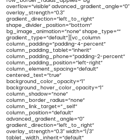
row_border_radius_applies=”bg”
overflow=”visible” advanced_gradient_angle=”0″
overlay_strength=”0.3″
gradient_direction=”left_to_right”
shape_divider_position=”bottom”
bg_image_animation=”none” shape_type=””
gradient_type=”default”][vc_column
column_padding=”padding-4-percent”
column_padding_tablet=”inherit”
column_padding_phone=”padding-2-percent”
column_padding_position=”left-right”
column_element_spacing=”default”
centered_text=”true”
background_color_opacity=”1″
background_hover_color_opacity=”1″
column_shadow=”none”
column_border_radius=”none”
column_link_target=”_self”
column_position=”default”
advanced_gradient_angle=”0″
gradient_direction=”left_to_right”
overlay_strength=”0.3″ width=”1/3″
tablet_width_inherit=”default”