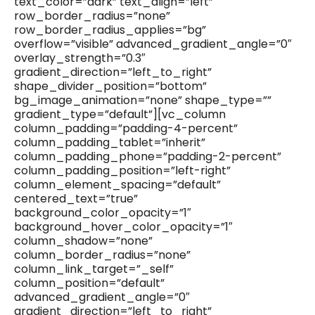
text_color=”dark” text_align=”left”
row_border_radius=”none”
row_border_radius_applies=”bg”
overflow=”visible” advanced_gradient_angle=”0″
overlay_strength=”0.3″
gradient_direction=”left_to_right”
shape_divider_position=”bottom”
bg_image_animation=”none” shape_type=””
gradient_type=”default”][vc_column
column_padding=”padding-4-percent”
column_padding_tablet=”inherit”
column_padding_phone=”padding-2-percent”
column_padding_position=”left-right”
column_element_spacing=”default”
centered_text=”true”
background_color_opacity=”1″
background_hover_color_opacity=”1″
column_shadow=”none”
column_border_radius=”none”
column_link_target=”_self”
column_position=”default”
advanced_gradient_angle=”0″
gradient_direction=”left_to_right”