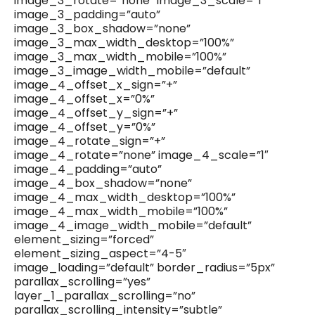
image_3_rotate=”none” image_3_scale=”1″
image_3_padding=”auto”
image_3_box_shadow=”none”
image_3_max_width_desktop=”100%”
image_3_max_width_mobile=”100%”
image_3_image_width_mobile=”default”
image_4_offset_x_sign=”+”
image_4_offset_x=”0%”
image_4_offset_y_sign=”+”
image_4_offset_y=”0%”
image_4_rotate_sign=”+”
image_4_rotate=”none” image_4_scale=”1″
image_4_padding=”auto”
image_4_box_shadow=”none”
image_4_max_width_desktop=”100%”
image_4_max_width_mobile=”100%”
image_4_image_width_mobile=”default”
element_sizing=”forced”
element_sizing_aspect=”4-5″
image_loading=”default” border_radius=”5px”
parallax_scrolling=”yes”
layer_1_parallax_scrolling=”no”
parallax_scrolling_intensity=”subtle”