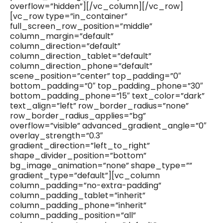
overflow=”hidden”][/vc_column][/vc_row]
[vc_row type=”in_container”
full_screen_row_position=”middle”
column_margin=”default”
column_direction=”default”
column_direction_tablet=”default”
column_direction_phone=”default”
scene_position=”center” top_padding=”0″
bottom_padding=”0″ top_padding_phone=”30″
bottom_padding_phone=”15″ text_color=”dark”
text_align=”left” row_border_radius=”none”
row_border_radius_applies=”bg”
overflow=”visible” advanced_gradient_angle=”0″
overlay_strength=”0.3″
gradient_direction=”left_to_right”
shape_divider_position=”bottom”
bg_image_animation=”none” shape_type=””
gradient_type=”default”][vc_column
column_padding=”no-extra-padding”
column_padding_tablet=”inherit”
column_padding_phone=”inherit”
column_padding_position=”all”