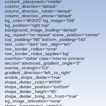
content_placement=”middle”
column_direction=”default”
column_direction_tablet=”default”
column_direction_phone=”default”
bg_color=”#f2f2f2″ bg_image=”559″
bg_position=”right top”
background_image_loading=”default”
bg_repeat=”no-repeat” scene_position=”center”
top_padding=”190″ bottom_padding=”140″
text_color=”dark” text_align=”left”
row_border_radius=”none”
row_border_radius_applies=”bg”
overflow=”visible” class=”interna-primera-
seccion” advanced_gradient_angle=”0″
overlay_strength=”0.3″
gradient_direction=”left_to_right”
enable_shape_divider=”true”
shape_divider_color=”#ffffff”
shape_divider_position=”bottom”
shape_divider_height=”90″
shape_divider_bring_to_front=”true”
bg_image_animation=”none”
shape_type=”curve_opacity”