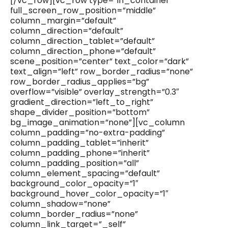
[/vc_row][vc_row type=”in_container”
full_screen_row_position=”middle”
column_margin=”default”
column_direction=”default”
column_direction_tablet=”default”
column_direction_phone=”default”
scene_position=”center” text_color=”dark”
text_align=”left” row_border_radius=”none”
row_border_radius_applies=”bg”
overflow=”visible” overlay_strength=”0.3″
gradient_direction=”left_to_right”
shape_divider_position=”bottom”
bg_image_animation=”none”][vc_column
column_padding=”no-extra-padding”
column_padding_tablet=”inherit”
column_padding_phone=”inherit”
column_padding_position=”all”
column_element_spacing=”default”
background_color_opacity=”1″
background_hover_color_opacity=”1″
column_shadow=”none”
column_border_radius=”none”
column_link_target=”_self”