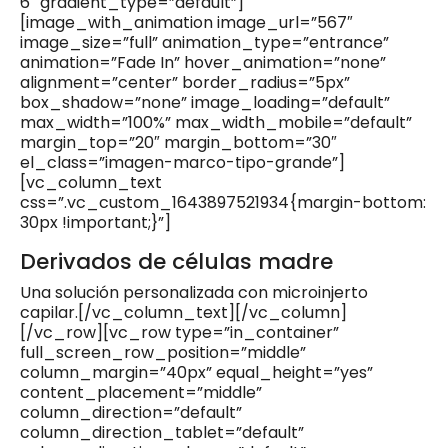
6″ gradient_type=”default”]
[image_with_animation image_url=”567″
image_size=”full” animation_type=”entrance”
animation=”Fade In” hover_animation=”none”
alignment=”center” border_radius=”5px”
box_shadow=”none” image_loading=”default”
max_width=”100%” max_width_mobile=”default”
margin_top=”20″ margin_bottom=”30″
el_class=”imagen-marco-tipo-grande”]
[vc_column_text
css=”.vc_custom_1643897521934{margin-bottom:
30px !important;}”]
Derivados de células madre
Una solución personalizada con microinjerto
capilar.[/vc_column_text][/vc_column]
[/vc_row][vc_row type=”in_container”
full_screen_row_position=”middle”
column_margin=”40px” equal_height=”yes”
content_placement=”middle”
column_direction=”default”
column_direction_tablet=”default”