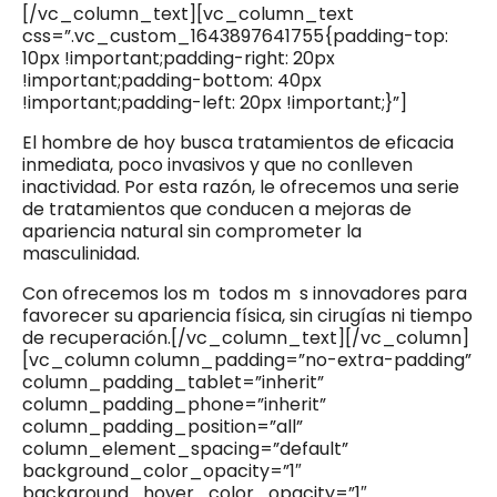
[/vc_column_text][vc_column_text
css=”.vc_custom_1643897641755{padding-top:
10px !important;padding-right: 20px
!important;padding-bottom: 40px
!important;padding-left: 20px !important;}”]
El hombre de hoy busca tratamientos de eficacia
inmediata, poco invasivos y que no conlleven
inactividad. Por esta razón, le ofrecemos una serie
de tratamientos que conducen a mejoras de
apariencia natural sin comprometer la
masculinidad.
Con ofrecemos los m todos m s innovadores para
favorecer su apariencia física, sin cirugías ni tiempo
de recuperación.[/vc_column_text][/vc_column]
[vc_column column_padding=”no-extra-padding”
column_padding_tablet=”inherit”
column_padding_phone=”inherit”
column_padding_position=”all”
column_element_spacing=”default”
background_color_opacity=”1″
background_hover_color_opacity=”1″