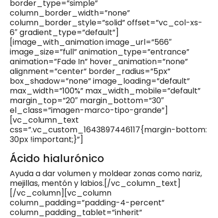
border_type=”simple”
column_border_width=”none”
column_border_style=”solid” offset=”vc_col-xs-
6″ gradient_type=”default”]
[image_with_animation image_url=”566″
image_size=”full” animation_type=”entrance”
animation=”Fade In” hover_animation=”none”
alignment=”center” border_radius=”5px”
box_shadow=”none” image_loading=”default”
max_width=”100%” max_width_mobile=”default”
margin_top=”20″ margin_bottom=”30″
el_class=”imagen-marco-tipo-grande”]
[vc_column_text
css=”.vc_custom_1643897446117{margin-bottom:
30px !important;}”]
Ácido hialurónico
Ayuda a dar volumen y moldear zonas como nariz,
mejillas, mentón y labios.[/vc_column_text]
[/vc_column][vc_column
column_padding=”padding-4-percent”
column_padding_tablet=”inherit”