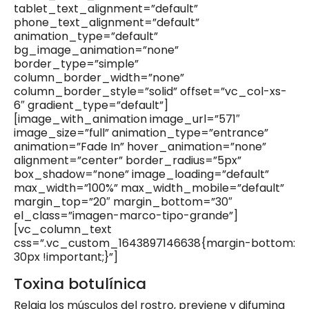
tablet_text_alignment=”default”
phone_text_alignment=”default”
animation_type=”default”
bg_image_animation=”none”
border_type=”simple”
column_border_width=”none”
column_border_style=”solid” offset=”vc_col-xs-
6″ gradient_type=”default”]
[image_with_animation image_url=”571″
image_size=”full” animation_type=”entrance”
animation=”Fade In” hover_animation=”none”
alignment=”center” border_radius=”5px”
box_shadow=”none” image_loading=”default”
max_width=”100%” max_width_mobile=”default”
margin_top=”20″ margin_bottom=”30″
el_class=”imagen-marco-tipo-grande”]
[vc_column_text
css=”.vc_custom_1643897146638{margin-bottom:
30px !important;}”]
Toxina botulínica
Relaja los músculos del rostro, previene y difumina