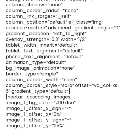
column_shadow=”none”
column_border_radius=”none”
column_link_target=”_self”
column_position=”default” el_class=”img-
cascada-custom” advanced_gradient_angle=”0″
gradient_direction=”left_to_right”
overlay_strength=”0.3″ width=”1/2″
tablet_width_inherit=”default”
tablet_text_alignment=”default”
phone_text_alignment=”default”
animation_type=”default”
bg_image_animation=”none”
border_type=”simple”
column_border_width=”none”
column_border_style=”solid” offset=”vc_col-xs-
6″ gradient_type=”default”]
[nectar_cascading_images
image_1_bg_color=”#1071ce”
image_1_offset_x_sign=”+”
image_1_offset_x=”0%”
image_1_offset_y_sign=”+”
image_1_offset_y=”25%”