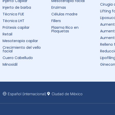
Injerto Capilar
Mesoterapia facial
Cirugia
Injerto de barba
Enzimas
Lifting f
Técnica FUE
Células madre
Liposuc
Técnica LHT
Fillers
Aumento
Prótesis capilar
Plasma Rico en
Plaquetas
Aument
Retail
Aumento
Mesoterapia capilar
Relleno 
Crecimiento del vello
facial
Reducci
Cuero Cabelludo
Lipofilin
Minoxidil
Ginecom
Español (internacional)
Ciudad de México