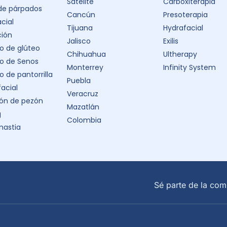
Satélite
Carboxiterapia
 de párpados
Cancún
Presoterapia
acial
Tijuana
Hydrafacial
ción
Jalisco
Exilis
 de glúteo
Chihuahua
Ultherapy
o de Senos
Monterrey
Infinity System
 de pantorrilla
Puebla
facial
Veracruz
ón de pezón
Mazatlán
g
Colombia
astia
Sé parte de la com