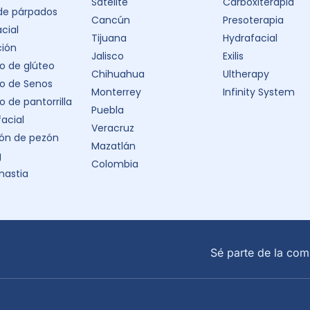
Satélite
Carboxiterapia
 de párpados
Cancún
Presoterapia
acial
Tijuana
Hydrafacial
ción
Jalisco
Exilis
 de glúteo
Chihuahua
Ultherapy
o de Senos
Monterrey
Infinity System
 de pantorrilla
Puebla
facial
Veracruz
ón de pezón
Mazatlán
g
Colombia
astia
Sé parte de la com