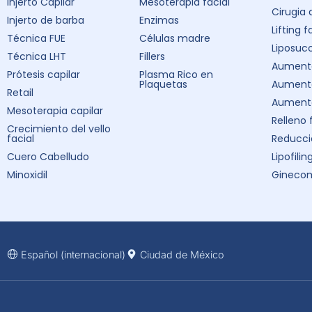
Injerto Capilar
Mesoterapia facial
Cirugia
Injerto de barba
Enzimas
Lifting f
Técnica FUE
Células madre
Liposuc
Técnica LHT
Fillers
Aumento
Prótesis capilar
Plasma Rico en
Plaquetas
Aument
Retail
Aumento
Mesoterapia capilar
Relleno 
Crecimiento del vello
facial
Reducci
Cuero Cabelludo
Lipofilin
Minoxidil
Ginecom
Español (internacional)
Ciudad de México