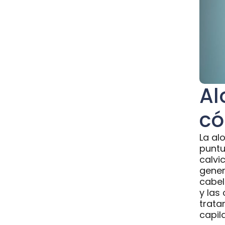
Al
có
La al
puntu
calvi
gener
cabel
y las
trata
capila