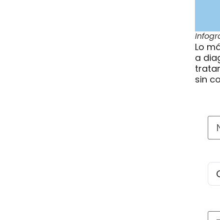
Infogr
Lo má
a dia
trata
sin co