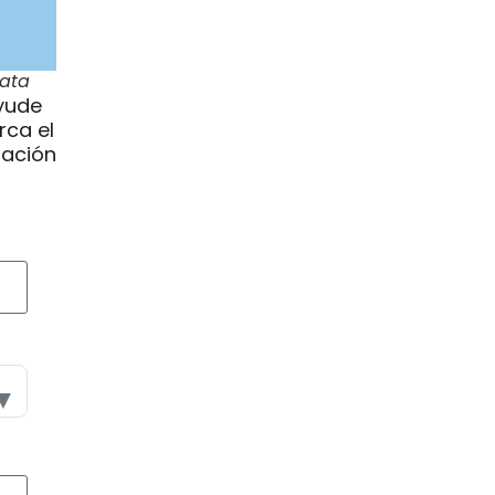
eata
ayude
rca el
ración