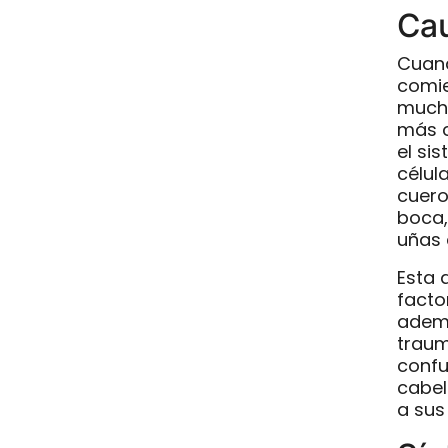
Cau
Cuand
comie
mucha
más c
el si
célul
cuero
boca,
uñas 
Esta 
facto
ademá
traum
confu
cabel
a sus