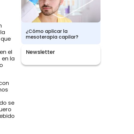
n
¿Cómo aplicar la
la
mesoterapia capilar?
 que
en el
Newsletter
 en la
 o
 con
nos
udo se
cuero
debido