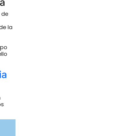
ia
 de
de la
rpo
llo
ia
n
os