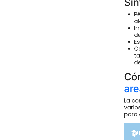
Sín
Pé
al
Ir
de
Es
Ca
ta
de
Có
are
La co
vario
para 