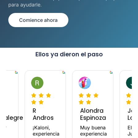
para ayudarle.
Comience ahora
Ellos ya dieron el paso
R
Alondra
Jo
ealegre
Andros
Espinoza
Lop
ber
¡Kaloni,
Muy buena
El d
 el
experiencia
experiencia
Jua