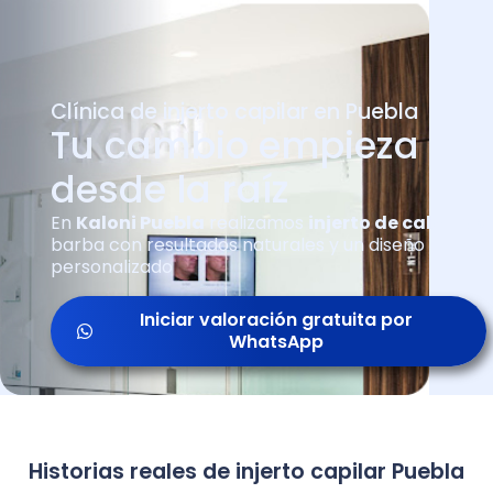
Clínica de injerto capilar en Puebla
Tu cambio empieza
desde la raíz
En
Kaloni Puebla
realizamos
injerto de cabello
y
barba con resultados naturales y un diseño
personalizado
Iniciar valoración gratuita por
WhatsApp
Historias reales de injerto capilar Puebla