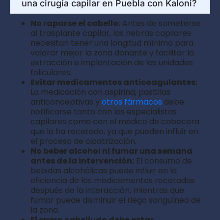
una cirugía capilar en Puebla con Kaloni?
No raparse el cabello:
Antes de someterse
al trasplante capilar, las hebras capilares
necesitan tener una longitud mínima para
valorar mejor la zona donante y facilitar la
extracción e implantación de las unidades
foliculares.
Evitar medicamentos anticoagulantes:
La medicación con aspirina, pastillas
anticonceptivas y
otros fármacos
debe
notificarse tanto con los especialistas
capilares como con el médico de cabecera
que lo ha recetado, ya que pueden influir en
el proceso de cicatrización.
No beber alcohol ni fumar una semana
antes de la intervención:
El consumo de
bebidas alcohólicas puede influir en la
eficiencia de los medicamentos recetados
después de la interacción, mientras que
fumar puede disminuir el riego sanguíneo de
la zona.
El cuero cabelludo debe estar