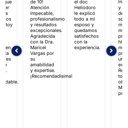
o que
de 10!
el doc
Her
tener
Atención
Heliodoro
y su
iera
impecable,
le explicó
de t
 años
profesionalismo
todo a mi
son 
 Estoy
y resultados
esposo y
mejo
excepcionales.
quedamos
muy
nto
Agradecida
satisfechos
prof
con la Dra.
con la
hici
so en
Maricel
experiencia.
mi
l, la
Vargas por
proc
ón es
su
una 
nte
amabilidad
expe
os.
y expertise.
Res
¡Recomendadísima!
toda
endable.
obje
Mil 
por 