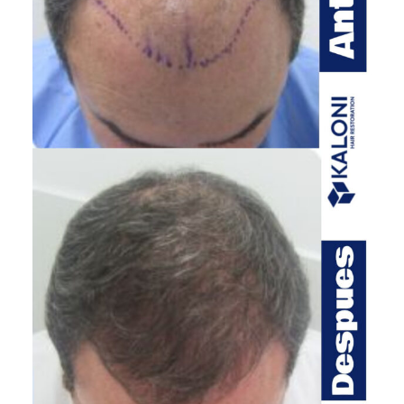
a
,
e
l