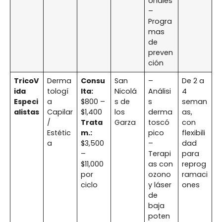
onales
–
Progra
mas
de
preven
ción
TricoV
Derma
Consu
San
–
De 2 a
ida
tologí
lta:
Nicolá
Análisi
4
Especi
a
$800 –
s de
s
seman
alistas
Capilar
$1,400
los
derma
as,
/
Trata
Garza
toscó
con
Estétic
m.:
pico
flexibili
a
$3,500
–
dad
–
Terapi
para
$11,000
as con
reprog
por
ozono
ramaci
ciclo
y láser
ones
de
baja
poten