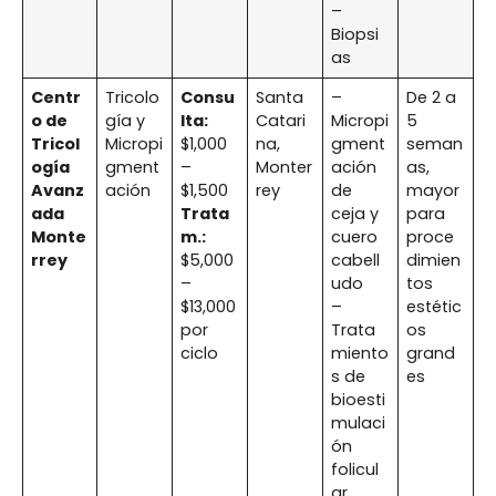
–
Biopsi
as
Centr
Tricolo
Consu
Santa
–
De 2 a
o de
gía y
lta:
Catari
Micropi
5
Tricol
Micropi
$1,000
na,
gment
seman
ogía
gment
–
Monter
ación
as,
Avanz
ación
$1,500
rey
de
mayor
ada
Trata
ceja y
para
Monte
m.:
cuero
proce
rrey
$5,000
cabell
dimien
–
udo
tos
$13,000
–
estétic
por
Trata
os
ciclo
miento
grand
s de
es
bioesti
mulaci
ón
folicul
ar