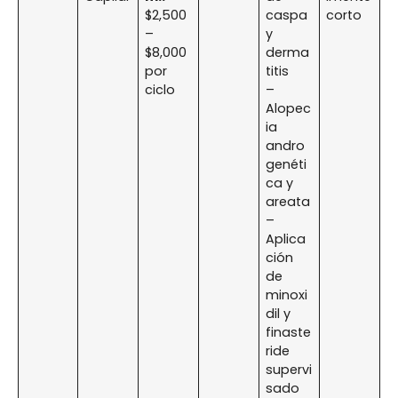
$2,500
caspa
corto
–
y
$8,000
derma
por
titis
ciclo
–
Alopec
ia
andro
genéti
ca y
areata
–
Aplica
ción
de
minoxi
dil y
finaste
ride
supervi
sado