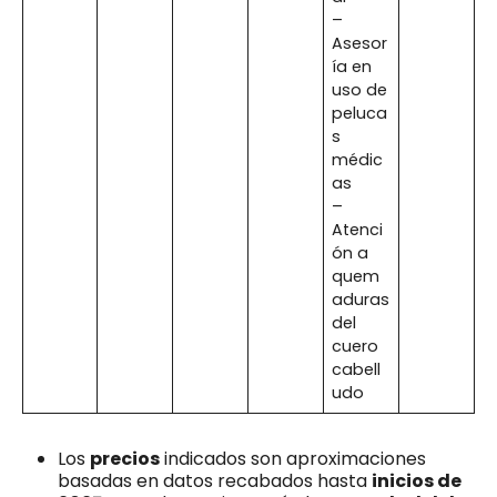
–
Asesor
ía en
uso de
peluca
s
médic
as
–
Atenci
ón a
quem
aduras
del
cuero
cabell
udo
Los
precios
indicados son aproximaciones
basadas en datos recabados hasta
inicios de