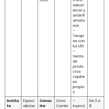
ciclo
s anti-
seborr
eicos y
antiinfl
amato
rios
–
Terapi
as con
luz LED
–
Venta
de
produ
ctos
capilar
es
propio
s
Institu
Especi
Consu
Zona
–
De 3 a
to
alistas
lta:
Cumbr
Inyecci
8