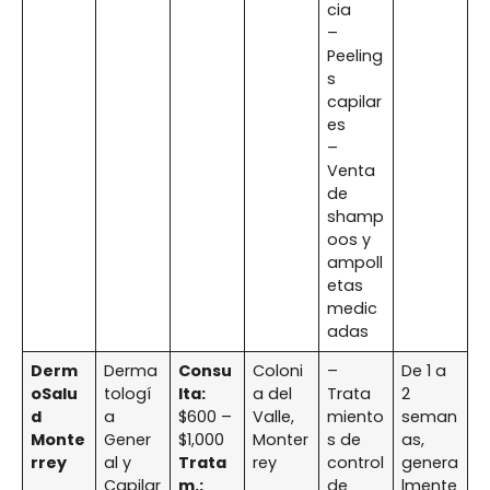
cia
–
Peeling
s
capilar
es
–
Venta
de
shamp
oos y
ampoll
etas
medic
adas
Derm
Derma
Consu
Coloni
–
De 1 a
oSalu
tologí
lta:
a del
Trata
2
d
a
$600 –
Valle,
miento
seman
Monte
Gener
$1,000
Monter
s de
as,
rrey
al y
Trata
rey
control
genera
Capilar
m.:
de
lmente