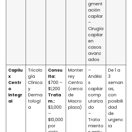
gment
ación
capilar
–
Cirugía
capilar
en
casos
avanz
ados
Capilu
Tricolo
Consu
Monter
–
De 1 a
x
gía
lta:
rey
Análisi
3
Centr
Clínica
$700 –
Centro
s
seman
o
y
$1,200
(cerca
capilar
as,
Integr
Derma
Trata
de
comp
con
al
tologí
m.:
Macro
utariza
posibili
a
$3,000
plaza)
do
dad
–
–
de
$10,000
Trata
urgenc
por
miento
ia