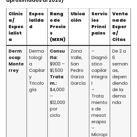
aproximados al 2025)
Clínic
Espec
Rang
Ubica
Servic
Venta
a /
ialida
o de
ción
ios
na de
Espec
d
Precio
Princi
Esper
ialist
s
pales
a /
a
(MXN)
Citas
Derm
Derma
Consu
Zona
–
De 2 a
ocap
tologí
lta:
Valle,
Diagnó
6
Monte
a
$900 –
San
stico
seman
rrey
Capilar
$1,500
Pedro
capilar
as,
y
Trata
Garza
integra
depen
Tricolo
m.:
García
l
diendo
gía
$4,000
–
de la
–
Trata
dema
$12,000
miento
nda
por
s de
ciclo
mesot
erapia
–
Micropi