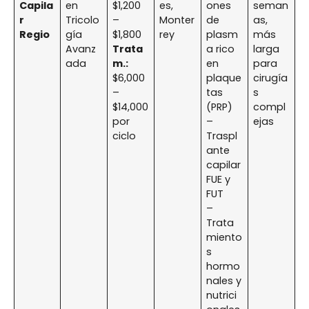
Capila
en
$1,200
es,
ones
seman
r
Tricolo
–
Monter
de
as,
Regio
gía
$1,800
rey
plasm
más
Avanz
Trata
a rico
larga
ada
m.:
en
para
$6,000
plaque
cirugía
–
tas
s
$14,000
(PRP)
compl
por
–
ejas
ciclo
Traspl
ante
capilar
FUE y
FUT
–
Trata
miento
s
hormo
nales y
nutrici