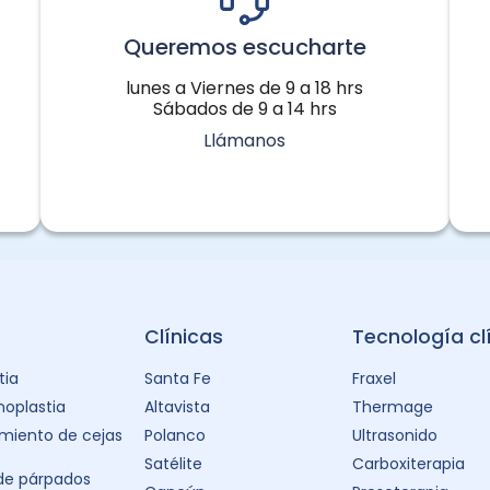
Queremos escucharte
lunes a Viernes de 9 a 18 hrs
Sábados de 9 a 14 hrs
Llámanos
Clínicas
Tecnología cl
tia
Santa Fe
Fraxel
oplastia
Altavista
Thermage
miento de cejas
Polanco
Ultrasonido
Satélite
Carboxiterapia
 de párpados