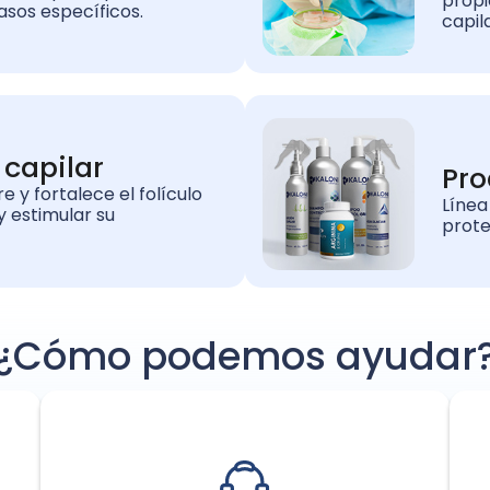
propi
asos específicos.
capil
capilar
Pro
 y fortalece el folículo
Línea
y estimular su
prote
¿Cómo podemos ayudar