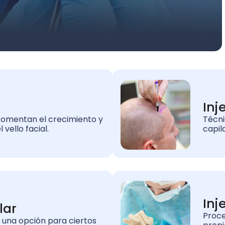
Inj
fomentan el crecimiento y
Técni
 vello facial.
capil
Inj
lar
Proce
s una opción para ciertos