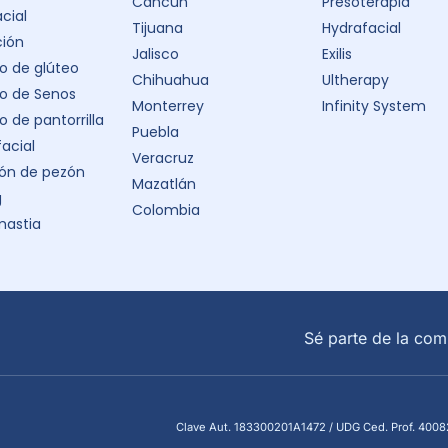
Cancún
Presoterapia
acial
Tijuana
Hydrafacial
ción
Jalisco
Exilis
 de glúteo
Chihuahua
Ultherapy
o de Senos
Monterrey
Infinity System
 de pantorrilla
Puebla
facial
Veracruz
ón de pezón
Mazatlán
g
Colombia
astia
Sé parte de la com
Clave Aut. 183300201A1472 / UDG Ced. Prof. 40082