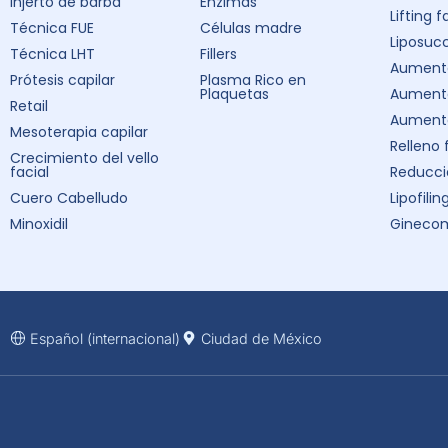
Injerto de barba
Enzimas
Lifting f
Técnica FUE
Células madre
Liposuc
Técnica LHT
Fillers
Aumento
Prótesis capilar
Plasma Rico en
Plaquetas
Aument
Retail
Aumento
Mesoterapia capilar
Relleno 
Crecimiento del vello
facial
Reducci
Cuero Cabelludo
Lipofilin
Minoxidil
Ginecom
Español (internacional)
Ciudad de México