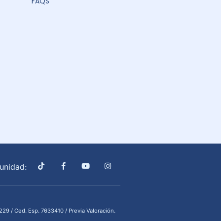
FAQS
unidad:
29 / Ced. Esp. 7633410 / Previa Valoración.