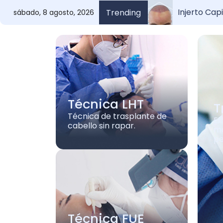
Inje
Grados de a
Estas son l
Trending
sábado, 8 agosto, 2026
Técnica LHT
T
Técnica de trasplante de
El
cabello sin rapar.
má
pe
Técnica FUE