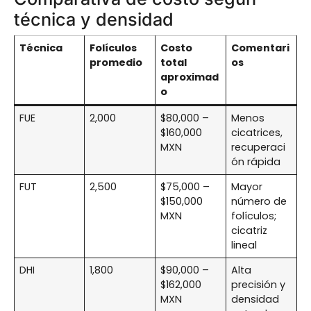
técnica y densidad
Técnica
Folículos
Costo
Comentari
promedio
total
os
aproximad
o
FUE
2,000
$80,000 –
Menos
$160,000
cicatrices,
MXN
recuperaci
ón rápida
FUT
2,500
$75,000 –
Mayor
$150,000
número de
MXN
folículos;
cicatriz
lineal
DHI
1,800
$90,000 –
Alta
$162,000
precisión y
MXN
densidad