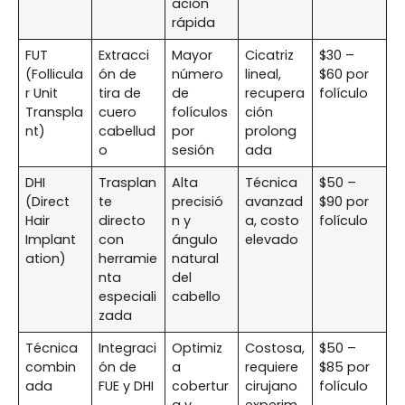
ación
rápida
FUT
Extracci
Mayor
Cicatriz
$30 –
(Follicula
ón de
número
lineal,
$60 por
r Unit
tira de
de
recupera
folículo
Transpla
cuero
folículos
ción
nt)
cabellud
por
prolong
o
sesión
ada
DHI
Trasplan
Alta
Técnica
$50 –
(Direct
te
precisió
avanzad
$90 por
Hair
directo
n y
a, costo
folículo
Implant
con
ángulo
elevado
ation)
herramie
natural
nta
del
especiali
cabello
zada
Técnica
Integraci
Optimiz
Costosa,
$50 –
combin
ón de
a
requiere
$85 por
ada
FUE y DHI
cobertur
cirujano
folículo