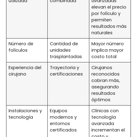
utilizada
combinada
avanzadas
elevan el precio
por folículo y
permiten
resultados más
naturales
Número de
Cantidad de
Mayor número
folículos
unidades
implica mayor
trasplantadas
costo total
Experiencia del
Trayectoria y
Cirujanos
cirujano
certificaciones
reconocidos
cobran más,
asegurando
resultados
óptimos
Instalaciones y
Equipos
Clínicas con
tecnología
modernos y
tecnología
entornos
avanzada
certificados
incrementan el
costo y