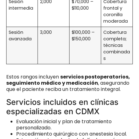
Sesión
2,000
$70,000 –
Cobertura
intermedia
$110,000
frontal y
coronilla
moderada
Sesión
3,000
$100,000 –
Cobertura
avanzada
$150,000
completa;
técnicas
combinada
s
Estos rangos incluyen
servicios postoperatorios,
seguimiento médico y medicación
, asegurando
que el paciente reciba un tratamiento integral.
Servicios incluidos en clínicas
especializadas en CDMX
Evaluación inicial y plan de tratamiento
personalizado.
Procedimiento quirúrgico con anestesia local.