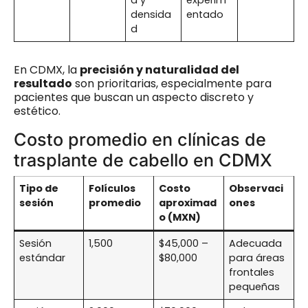
a y
experim
densida
entado
d
En CDMX, la
precisión y naturalidad del
resultado
son prioritarias, especialmente para
pacientes que buscan un aspecto discreto y
estético.
Costo promedio en clínicas de
trasplante de cabello en CDMX
Tipo de
Folículos
Costo
Observaci
sesión
promedio
aproximad
ones
o (MXN)
Sesión
1,500
$45,000 –
Adecuada
estándar
$80,000
para áreas
frontales
pequeñas