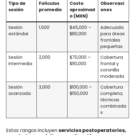
Tipo de
Folículos
Costo
Observaci
sesión
promedio
aproximad
ones
o (MXN)
Sesión
1,500
$45,000 –
Adecuada
estándar
$80,000
para áreas
frontales
pequeñas
Sesión
2,000
$70,000 –
Cobertura
intermedia
$110,000
frontal y
coronilla
moderada
Sesión
3,000
$100,000 –
Cobertura
avanzada
$150,000
completa;
técnicas
combinada
s
Estos rangos incluyen
servicios postoperatorios,