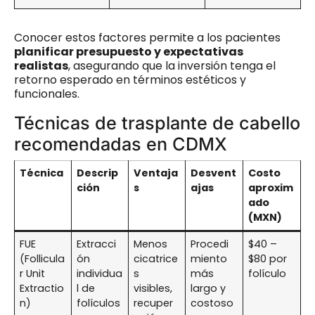
Conocer estos factores permite a los pacientes
planificar presupuesto y expectativas
realistas
, asegurando que la inversión tenga el
retorno esperado en términos estéticos y
funcionales.
Técnicas de trasplante de cabello
recomendadas en CDMX
Técnica
Descrip
Ventaja
Desvent
Costo
ción
s
ajas
aproxim
ado
(MXN)
FUE
Extracci
Menos
Procedi
$40 –
(Follicula
ón
cicatrice
miento
$80 por
r Unit
individua
s
más
folículo
Extractio
l de
visibles,
largo y
n)
folículos
recuper
costoso