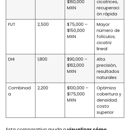
$160,000
cicatrices,
MXN
recuperaci
ón rápida
FUT
2,500
$75,000 –
Mayor
$150,000
número de
MXN
folículos;
cicatriz
lineal
DHI
1,800
$90,000 –
Alta
$162,000
precisión,
MXN
resultados
naturales
Combinad
2,200
$100,000 –
Optimiza
a
$175,000
cobertura y
MXN
densidad;
costo
superior
Esta comparativa ayuda a
visualizar cómo