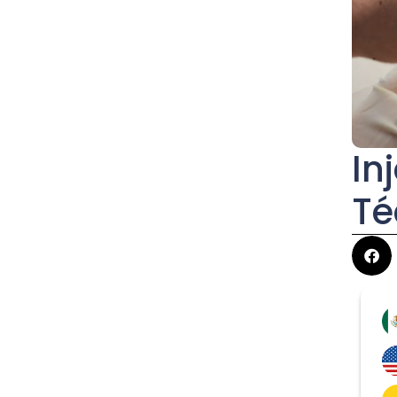
In
Té