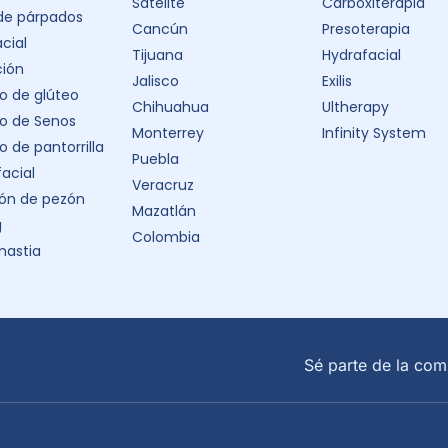
Satélite
Carboxiterapia
 de párpados
Cancún
Presoterapia
acial
Tijuana
Hydrafacial
ción
Jalisco
Exilis
 de glúteo
Chihuahua
Ultherapy
o de Senos
Monterrey
Infinity System
 de pantorrilla
Puebla
facial
Veracruz
ón de pezón
Mazatlán
g
Colombia
astia
Sé parte de la com