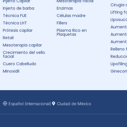
Injerto Capilar
Mesoterapia facial
Cirugia
Injerto de barba
Enzimas
Lifting f
Técnica FUE
Células madre
Liposuc
Técnica LHT
Fillers
Aumento
Prótesis capilar
Plasma Rico en
Plaquetas
Aument
Retail
Aumento
Mesoterapia capilar
Relleno 
Crecimiento del vello
facial
Reducci
Cuero Cabelludo
Lipofilin
Minoxidil
Ginecom
Español (internacional)
Ciudad de México